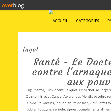
ACCUEIL
CATÉGORIES
P
lugol
Santé - Le Doct
contre l'arnaqu
aux pouvo
,
,
Big Pharma
`Dr Vincent Reliquet
Dr Michel De Lorgeri
,
,
Quinton
Breast Cancer Awareness Month
octobre ro
,
,
,
,
,
Covid 19
vaccins
iodurie
fruits de mer
OMS
effet W
,
,
,
,
Iodoral
Iodizyne
sel iodé
algues
compléments aliment