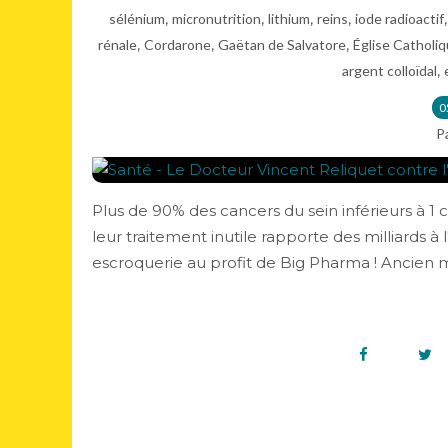
,
,
,
,
sélénium
micronutrition
lithium
reins
iode radioactif
,
,
,
rénale
Cordarone
Gaëtan de Salvatore
Église Catholi
,
argent colloïdal
0
P
Plus de 90% des cancers du sein inférieurs à 1 
leur traitement inutile rapporte des milliards 
escroquerie au profit de Big Pharma ! Ancien m