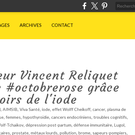
AGES
ARCHIVES
CONTACT
eur Vincent Reliquet
e #octobrerose grâce
irs de l'iode
,
,
,
,
,
,
l
AIMSIB
Viva Santé
iode
effet Wolff Cheikoff
cancer
plasma de
,
,
,
,
,
se
femmes
hypothyroïdie
cancers endocriniens
troubles cognitifs
,
,
,
,
olf-Tchaïkov
dépression post-partum
défense immunitaire
Lugol
,
,
,
,
,
,
aires
prostate
métaux lourds
pollution
brome
sapeurs-pompiers