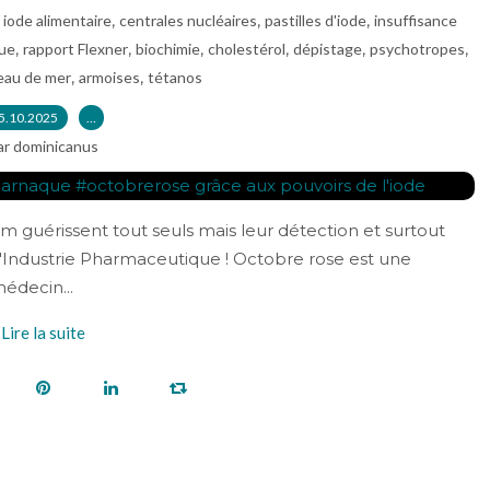
,
,
,
,
iode alimentaire
centrales nucléaires
pastilles d'iode
insuffisance
,
,
,
,
,
,
que
rapport Flexner
biochimie
cholestérol
dépistage
psychotropes
,
,
eau de mer
armoises
tétanos
5.10.2025
…
ar dominicanus
cm guérissent tout seuls mais leur détection et surtout
à l'Industrie Pharmaceutique ! Octobre rose est une
édecin...
Lire la suite