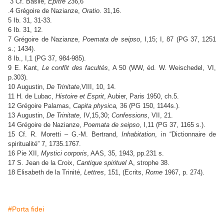
3 Cf. Basile,
Epître
236,6
.4 Grégoire de Nazianze,
Oratio
. 31,16.
5 Ib. 31, 31-33.
6 Ib. 31, 12.
7 Grégoire de Nazianze,
Poemata de seipso
, I,15; I, 87 (PG 37, 1251
s.; 1434).
8 Ib., I,1 (PG 37, 984-985).
9 E. Kant,
Le conflit des facultés
, A 50 (WW, éd. W. Weischedel, VI,
p.303).
10 Augustin,
De Trinitate
,VIII, 10, 14.
11 H. de Lubac,
Histoire et Esprit
, Aubier, Paris 1950, ch.5.
12 Grégoire Palamas,
Capita physica,
36 (PG 150, 1144s.).
13 Augustin,
De Trinitate,
IV,15,30;
Confessions
, VII, 21.
14 Grégoire de Nazianze,
Poemata de seipso
, I,11 (PG 37, 1165 s.).
15 Cf. R. Moretti – G.-M. Bertrand,
Inhabitation
, in “Dictionnaire de
spiritualité” 7, 1735.1767.
16 Pie XII,
Mystici corporis
, AAS, 35, 1943, pp.231 s.
17 S. Jean de la Croix,
Cantique spirituel
A, strophe 38.
18 Elisabeth de la Trinité,
Lettres
, 151, (Ecrits,
Rome
1967, p. 274).
#Porta fidei