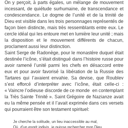
On y perçoit, à parts égales, un mélange de mouvement
incessant, de quiétude surhumaine, de transcendance et
condescendance. Le dogme de l’unité et de la trinité de
Dieu est visible dans les trois personnages représentés de
façon bien distincte, mais très ressemblants entre eux. Le
cercle idéal qui les entoure met en lumière leur unité ; mais
la disposition et le mouvement différents de chacun,
proclament aussi leur distinction.
Saint Serge de Radonège, pour le monastère duquel était
destinée l’icône, s’était distingué dans l’histoire russe pour
avoir ramené l’unité parmi les chefs en désaccord entre
eux et pour avoir favorisé la libération de la Russie des
Tartares qui l’avaient envahie. Sa devise, que Roublev
s’est efforcé d’interpréter avec l’icône, était celle-ci :
« Vaincre l’odieuse discorde de ce monde en contemplant
la Très Sainte Trinité ». Saint Grégoire de Nazianze avait
eu la même pensée et il l’avait exprimée dans ces versets
qui pourraient être son testament spirituel:
Je cherche la solitude, un lieu inaccessible au mal,
Où, d’un esprit indivis, je puisse rechercher mon Dieu