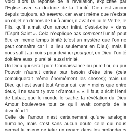
Voici alors la réponse de la révélation, explicitée par
l’Eglise avec sa doctrine de la Trinité. Dieu est amour
depuis toujours,
ab aeterno
, car avant même que n’existe
un objet en dehors de lui à aimer, il avait en lui le Verbe, le
Fils, qu’il aimait d’un amour infini, c’est-à-dire « dans
l’Esprit Saint ». Cela n’explique pas
comment
l'unité peut
être en même temps trinité (c’est un mystère que l’on ne
peut connaître car il a lieu seulement en Dieu), mais il
nous suffit au moins pour deviner
pourquoi
, en Dieu, l’unité
doit être aussi pluralité, aussi trinité.
Un Dieu qui serait pure Connaissance ou pure Loi, ou pur
Pouvoir n’aurait certes pas besoin d’être trine (cela
compliquerait même énormément les choses); mais un
Dieu qui est avant tout Amour oui, car « moins que entre
deux, il ne saurait y avoir d’amour ». « Il faut, a écrit Henri
de Lubac, que le monde le sache: la révélation du Dieu
Amour bouleverse tout ce qu’il avait compris de la
divinité »11.
Celle de l’amour n’est certainement qu’une analogie
humaine, mais c’est sans aucun doute celle qui nous
permet le mieux de jeter un regard dans les profondeurs