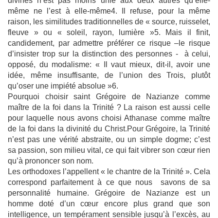
divines n’est pas moins unie aux deux autres qu’elle-
même ne l’est à elle-même4. Il refuse, pour la même
raison, les similitudes traditionnelles de « source, ruisselet,
fleuve » ou « soleil, rayon, lumière »5. Mais il finit,
candidement, par admettre préférer ce risque –le risque
d’insister trop sur la distinction des personnes - à celui,
opposé, du modalisme: « Il vaut mieux, dit-il, avoir une
idée, même insuffisante, de l’union des Trois, plutôt
qu’oser une impiété absolue »6.
Pourquoi choisir saint Grégoire de Nazianze comme
maître de la foi dans la Trinité ? La raison est aussi celle
pour laquelle nous avons choisi Athanase comme maître
de la foi dans la divinité du Christ.Pour Grégoire, la Trinité
n’est pas une vérité abstraite, ou un simple dogme; c’est
sa passion, son milieu vital, ce qui fait vibrer son cœur rien
qu’à prononcer son nom.
Les orthodoxes l’appellent « le chantre de la Trinité ». Cela
correspond parfaitement à ce que nous savons de sa
personnalité humaine. Grégoire de Nazianze est un
homme doté d’un cœur encore plus grand que son
intelligence, un tempérament sensible jusqu’à l’excès, au