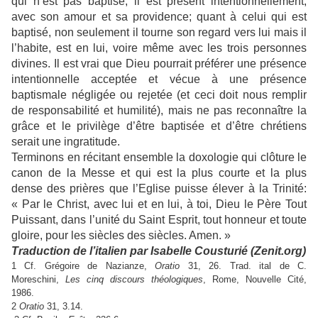
qui n’est pas baptisé, il est présent intentionnellement,
avec son amour et sa providence; quant à celui qui est
baptisé, non seulement il tourne son regard vers lui mais il
l’habite, est en lui, voire même avec les trois personnes
divines. Il est vrai que Dieu pourrait préférer une présence
intentionnelle acceptée et vécue à une présence
baptismale négligée ou rejetée (et ceci doit nous remplir
de responsabilité et humilité), mais ne pas reconnaître la
grâce et le privilège d’être baptisée et d’être chrétiens
serait une ingratitude.
Terminons en récitant ensemble la doxologie qui clôture le
canon de la Messe et qui est la plus courte et la plus
dense des prières que l’Eglise puisse élever à la Trinité:
« Par le Christ, avec lui et en lui, à toi, Dieu le Père Tout
Puissant, dans l’unité du Saint Esprit, tout honneur et toute
gloire, pour les siècles des siècles. Amen. »
Traduction de l’italien par Isabelle Cousturié (Zenit.org)
1 Cf. Grégoire de Nazianze,
Oratio
31, 26. Trad. ital de C.
Moreschini,
Les cinq discours théologiques
, Rome, Nouvelle Cité,
1986.
2
Oratio
31, 3.14.