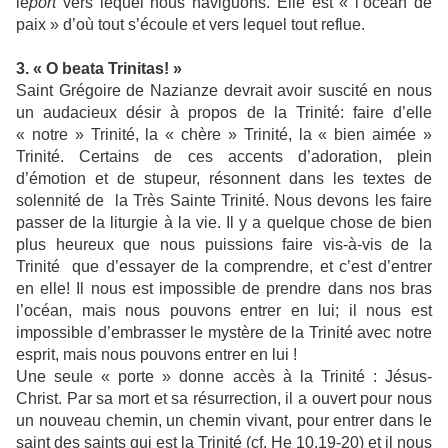
le
port
vers lequel nous naviguons. Elle est « l’océan de
paix » d’où tout s’écoule et vers lequel tout reflue.
3. « O beata Trinitas! »
Saint Grégoire de Nazianze devrait avoir suscité en nous
un audacieux désir à propos de la Trinité: faire d’elle
« notre » Trinité, la « chère » Trinité, la « bien aimée »
Trinité. Certains de ces accents d’adoration, plein
d’émotion et de stupeur, résonnent dans les textes de
solennité de la Très Sainte Trinité. Nous devons les faire
passer de la liturgie à la vie. Il y a quelque chose de bien
plus heureux que nous puissions faire vis-à-vis de la
Trinité que d’essayer de la comprendre, et c’est d’entrer
en elle! Il nous est impossible de prendre dans nos bras
l’océan, mais nous pouvons entrer en lui; il nous est
impossible d’embrasser le mystère de la Trinité avec notre
esprit, mais nous pouvons entrer en lui !
Une seule « porte » donne accès à la Trinité : Jésus-
Christ. Par sa mort et sa résurrection, il a ouvert pour nous
un nouveau chemin, un chemin vivant, pour entrer dans le
saint des saints qui est la Trinité (cf. He 10,19-20) et il nous