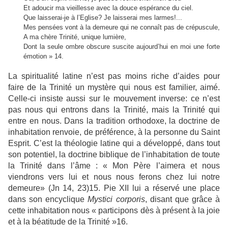
Et adoucir ma vieillesse avec la douce espérance du ciel.
Que laisserai-je à l’Eglise? Je laisserai mes larmes!...
Mes pensées vont à la demeure qui ne connaît pas de crépuscule,
A ma chère Trinité, unique lumière,
Dont la seule ombre obscure suscite aujourd’hui en moi une forte
émotion » 14.
La spiritualité latine n’est pas moins riche d’aides pour
faire de la Trinité un mystère qui nous est familier, aimé.
Celle-ci insiste aussi sur le mouvement inverse: ce n’est
pas nous qui entrons dans la Trinité, mais la Trinité qui
entre en nous. Dans la tradition orthodoxe, la doctrine de
inhabitation renvoie, de préférence, à la personne du Saint
Esprit. C’est la théologie latine qui a développé, dans tout
son potentiel, la doctrine biblique de l’inhabitation de toute
la Trinité dans l’âme : « Mon Père l’aimera et nous
viendrons vers lui et nous nous ferons chez lui notre
demeure» (Jn 14, 23)15. Pie XII lui a réservé une place
dans son encyclique
Mystici corporis
, disant que grâce à
cette inhabitation nous « participons dès à présent à la joie
et à la béatitude de la Trinité »16.