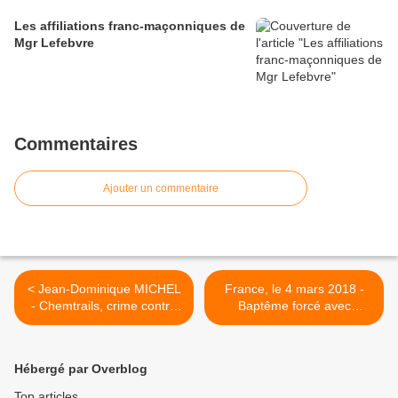
Les affiliations franc-maçonniques de
Mgr Lefebvre
Commentaires
Ajouter un commentaire
< Jean-Dominique MICHEL
France, le 4 mars 2018 -
- Chemtrails, crime contre
Baptême forcé avec
l'humanité ou attrape-
séquestration d'une
nigaud
mineure de 17 ans >
Hébergé par Overblog
Top articles