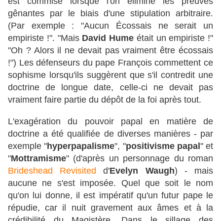
est commise lorsque l'on élimine les preuves
gênantes par le biais d'une stipulation arbitraire.
(Par exemple : "Aucun Écossais ne serait un
empiriste !". "Mais
David Hume
était un empiriste !"
"Oh ? Alors il ne devait pas vraiment être écossais
!") Les défenseurs du pape François commettent ce
sophisme lorsqu'ils suggèrent que s'il contredit une
doctrine de longue date, celle-ci ne devait pas
vraiment faire partie du dépôt de la foi après tout.
L'exagération du pouvoir papal en matière de
doctrine a été qualifiée de diverses manières - par
exemple "
hyperpapalisme
", "
positivisme papal
" et
"
Mottramisme
" (d'après un personnage du roman
Brideshead Revisited
d'
Evelyn Waugh
) - mais
aucune ne s'est imposée. Quel que soit le nom
qu'on lui donne, il est impératif qu'un futur pape le
répudie, car il nuit gravement aux âmes et à la
crédibilité du Magistère. Dans le sillage des