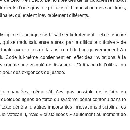
nt « de zéro » en 1983. Le nombre des délits caractérisés avait
ements d’une gravité spéciale, et l’imposition des sanctions,
aire, qui étaient inévitablement différents.
discipline canonique se faisait sentir fortement – et ce, encore
 qui se traduisait, entre autres, par la difficulté « fictive » de
astorale avec celles de la Justice et du bon gouvernement. Au
du Code lui-même contiennent en effet des invitations à la
s comme une volonté de dissuader l’Ordinaire de l’utilisation
e pour des exigences de justice.
tre nuancées, même s’il n’est pas possible de le faire en
, quelques lignes de force du système pénal contenu dans le
ntexte général d’autres importantes innovations disciplinaires
le Vatican II, mais « cristallisées » seulement au moment de