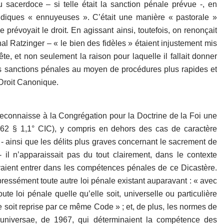
du sacerdoce – si telle était la sanction pénale prévue -, en
diques « ennuyeuses ». C’était une manière « pastorale »
 prévoyait le droit. En agissant ainsi, toutefois, on renonçait
nal Ratzinger – « le bien des fidèles » étaient injustement mis
uête, et non seulement la raison pour laquelle il fallait donner
tes sanctions pénales au moyen de procédures plus rapides et
 Droit Canonique.
 reconnaisse à la Congrégation pour la Doctrine de la Foi une
1362 § 1,1° CIC), y compris en dehors des cas de caractère
e - ainsi que les délits plus graves concernant le sacrement de
- il n’apparaissait pas du tout clairement, dans le contexte
uvaient entrer dans les compétences pénales de ce Dicastère.
ressément toute autre loi pénale existant auparavant : « avec
e loi pénale quelle qu’elle soit, universelle ou particulière
 soit reprise par ce même Code » ; et, de plus, les normes de
e universae, de 1967, qui déterminaient la compétence des