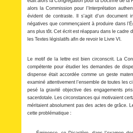
était alors la Congrégation pour la Doctrine de la 
alors la Commission pour l’Interprétation auth
évident de contraste. Il s’agit d’un document
négatives que commençaient à produire dans l'Ég
ans plus tôt. Cet écrit est réapparu dans le cadre 
les Textes législatifs afin de revoir le Livre VI.
Le motif de la lettre est bien circonscrit. La Co
compétente pour étudier les demandes de dispens
dispense était accordée comme un geste maternel
examiné attentivement l’ensemble de toutes les ci
pesé la gravité objective des engagements pris
sacerdotale. Les circonstances qui motivaient cer
méritaient absolument pas des actes de grâce. Le 
cette problématique :
Éminence, ce Dicastère, dans l’examen des