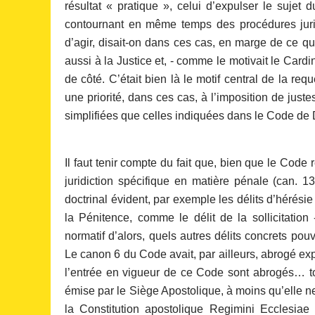
résultat « pratique », celui d’expulser le sujet 
contournant en même temps des procédures juri
d’agir, disait-on dans ces cas, en marge de ce que
aussi à la Justice et, - comme le motivait le Cardi
de côté. C’était bien là le motif central de la req
une priorité, dans ces cas, à l’imposition de jus
simplifiées que celles indiquées dans le Code de
Il faut tenir compte du fait que, bien que le Code
juridiction spécifique en matière pénale (can. 
doctrinal évident, par exemple les délits d’hérési
la Pénitence, comme le délit de la sollicitation 
normatif d’alors, quels autres délits concrets po
Le canon 6 du Code avait, par ailleurs, abrogé exp
l’entrée en vigueur de ce Code sont abrogés… tout
émise par le Siège Apostolique, à moins qu’elle ne
la Constitution apostolique Regimini Ecclesia