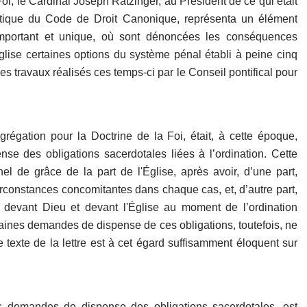
Foi, le Cardinal Joseph Ratzinger, au Président de ce qui était
entique du Code de Droit Canonique, représenta un élément
 important et unique, où sont dénoncées les conséquences
lise certaines options du système pénal établi à peine cinq
des travaux réalisés ces temps-ci par le Conseil pontifical pour
ngrégation pour la Doctrine de la Foi, était, à cette époque,
e des obligations sacerdotales liées à l’ordination. Cette
 de grâce de la part de l'Église, après avoir, d’une part,
rconstances concomitantes dans chaque cas, et, d’autre part,
 devant Dieu et devant l'Église au moment de l’ordination
taines demandes de dispense de ces obligations, toutefois, ne
texte de la lettre est à cet égard suffisamment éloquent sur
 demandes de dispense des obligations sacerdotales, est