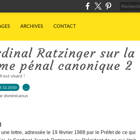
AGES
ARCHIVES
CONTACT
dinal Ratzinger sur la
ème pénal canonique 2
Il est vivant !
3.12.2010
…
ar dominicanus
)
, une lettre, adressée le 19 février 1988 par le Préfet de ce qui