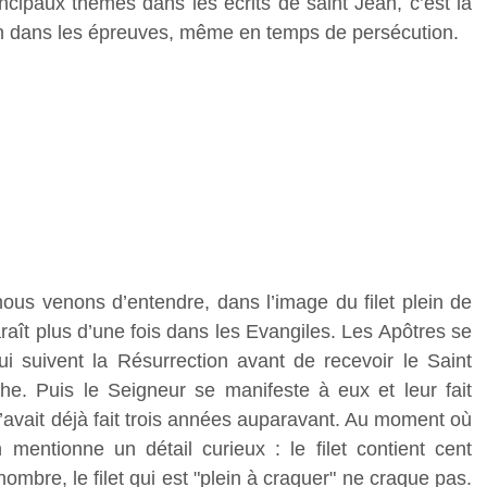
cipaux thèmes dans les écrits de saint Jean, c’est la
 bon dans les épreuves, même en temps de persécution.
ous venons d’entendre, dans l’image du filet plein de
raît plus d’une fois dans les Evangiles. Les Apôtres se
i suivent la Résurrection avant de recevoir le Saint
êche. Puis le Seigneur se manifeste à eux et leur fait
avait déjà fait trois années auparavant. Au moment où
an mentionne un détail curieux : le filet contient cent
ombre, le filet qui est "plein à craquer" ne craque pas.