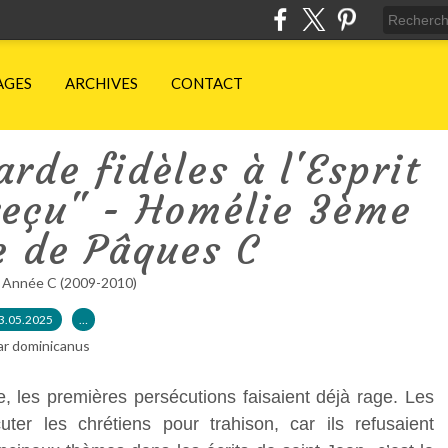
AGES
ARCHIVES
CONTACT
rde fidèles à l'Esprit
reçu" - Homélie 3ème
 de Pâques C
 Année C (2009-2010)
3.05.2025
…
ar dominicanus
, les premières persécutions faisaient déjà rage. Les
ter les chrétiens pour trahison, car ils refusaient