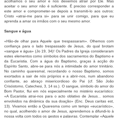
acolhamos o seu amor e nos deixemos atrair por Ele. Mas
aceitar o seu amor não é suficiente. É preciso corresponder a
este amor e comprometer-se depois a transmiti-lo aos outros:
Cristo «atrai-me para si» para se unir comigo, para que eu
aprenda a amar os irmãos com o seu mesmo amor.
Sangue e água
«Hão-de olhar para Aquele que trespassaram». Olhemos com
confiança para o lado trespassado de Jesus, do qual brotam
«sangue e água» (Jo 19, 34)! Os Padres da Igreja consideraram
estes elementos como símbolos dos sacramentos do Baptismo e
da Eucaristia. Com a água do Baptismo, graças à acção do
Espírito Santo, abre-se para nós a intimidade do amor trinitário.
No caminho quaresmal, recordando o nosso Baptismo, somos
exortados a sair de nós próprios e a abrir-nos, num abandono
confiante, ao abraço misericordioso do Pai (cf. São João
Crisóstomo, Catechesi, 3, 14 ss.). O sangue, símbolo do amor do
Bom Pastor, flui em nós especialmente no mistério eucarístico:
«A Eucaristia atrai-nos para o acto oblativo de Jesus... somos
envolvidos na dinâmica da sua doação» (Enc. Deus caritas est,
13). Vivamos então a Quaresma como um tempo «eucarístico»,
no qual, acolhendo o amor de Jesus, aprendemos a difundi-lo à
nossa volta com todos os gestos e palavras. Contemplar «Aquele