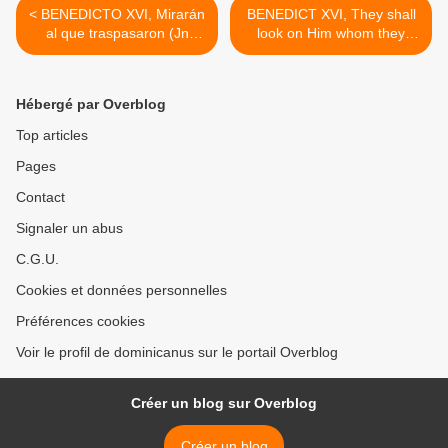
< BENEDICTO XVI, Mirarán
BENEDICT XVI, They shall
al que traspasaron (Jn
look on Him whom they
19,37)
have pierced (Jn 19:37) >
Hébergé par Overblog
Top articles
Pages
Contact
Signaler un abus
C.G.U.
Cookies et données personnelles
Préférences cookies
Voir le profil de dominicanus sur le portail Overblog
Créer un blog sur Overblog
Créer un blog