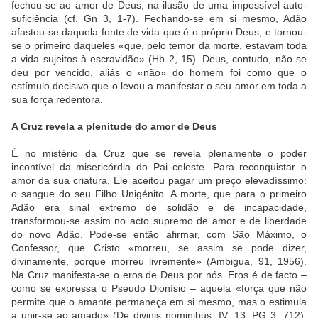
fechou-se ao amor de Deus, na ilusão de uma impossível auto-
suficiência (cf. Gn 3, 1-7). Fechando-se em si mesmo, Adão
afastou-se daquela fonte de vida que é o próprio Deus, e tornou-
se o primeiro daqueles «que, pelo temor da morte, estavam toda
a vida sujeitos à escravidão» (Hb 2, 15). Deus, contudo, não se
deu por vencido, aliás o «não» do homem foi como que o
estímulo decisivo que o levou a manifestar o seu amor em toda a
sua força redentora.
A Cruz revela a plenitude do amor de Deus
É no mistério da Cruz que se revela plenamente o poder
incontível da misericórdia do Pai celeste. Para reconquistar o
amor da sua criatura, Ele aceitou pagar um preço elevadíssimo:
o sangue do seu Filho Unigénito. A morte, que para o primeiro
Adão era sinal extremo de solidão e de incapacidade,
transformou-se assim no acto supremo de amor e de liberdade
do novo Adão. Pode-se então afirmar, com São Máximo, o
Confessor, que Cristo «morreu, se assim se pode dizer,
divinamente, porque morreu livremente» (Ambigua, 91, 1956).
Na Cruz manifesta-se o eros de Deus por nós. Eros é de facto –
como se expressa o Pseudo Dionísio – aquela «força que não
permite que o amante permaneça em si mesmo, mas o estimula
a unir-se ao amado» (De divinis nominibus, IV, 13: PG 3, 712).