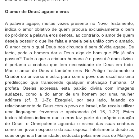
O amor de Deus: agape e eros
A palavra agape, muitas vezes presente no Novo Testamento,
indica o amor oblativo de quem procura exclusivamente o bem
do próximo; a palavra eros denota, ao contrário, o amor de quem
deseja possuir o que lhe falta e anseia pela união com o amado.
O amor com o qual Deus nos circunda é sem dúvida agape. De
facto, pode o homem dar a Deus algo de bom que Ele já não
possua? Tudo o que a criatura humana é e possui é dom divino:
é portanto a criatura que tem necessidade de Deus em tudo.
Mas o amor de Deus é também eros. No Antigo Testamento o
Criador do universo mostra para com o povo que escolheu uma
predilecção que transcende qualquer motivação humana. O
profeta Oseias expressa esta paixão divina com imagens
audazes, como a do amor de um homem por uma mulher
adúltera (cf. 3, 1-3); Ezequiel, por seu lado, falando do
relacionamento de Deus com o povo de Israel, não receia utilizar
uma linguagem fervorosa e apaixonada (cf. 16, 1-22). Estes
textos bíblicos indicam que o eros faz parte do próprio coração
de Deus: o Omnipotente aguarda o «sim» das suas criaturas
como um jovem esposo o da sua esposa. Infelizmente desde as
suas origens a humanidade, seduzida pelas mentiras do Maligno,