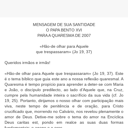
MENSAGEM DE SUA SANTIDADE
O PAPA BENTO XVI
PARA A QUARESMA DE 2007
«Hão-de olhar para Aquele
que trespassaram» (Jo 19, 37)
Queridos irmãos e irmãs!
«Hão-de olhar para Aquele que trespassaram» (Jo 19, 37). Este
é o tema bíblico que guia este ano a nossa reflexão quaresmal. A
Quaresma é tempo propício para aprender a deter-se com Maria
e João, o discípulo predilecto, ao lado d’Aquele que, na Cruz,
cumpre pela humanidade inteira o sacrifício da sua vida (cf. Jo
19, 25). Portanto, dirijamos o nosso olhar com participação mais
viva, neste tempo de penitência e de oração, para Cristo
crucificado que, morrendo no Calvário, nos revelou plenamente o
amor de Deus. Detive-me sobre o tema do amor na Encíclica
Deus caritas est, pondo em realce as suas duas formas
fundamentais: o agape e o eros.