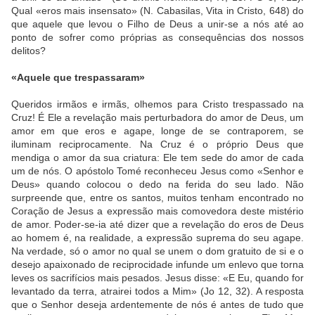
Qual «eros mais insensato» (N. Cabasilas, Vita in Cristo, 648) do
que aquele que levou o Filho de Deus a unir-se a nós até ao
ponto de sofrer como próprias as consequências dos nossos
delitos?
«Aquele que trespassaram»
Queridos irmãos e irmãs, olhemos para Cristo trespassado na
Cruz! É Ele a revelação mais perturbadora do amor de Deus, um
amor em que eros e agape, longe de se contraporem, se
iluminam reciprocamente. Na Cruz é o próprio Deus que
mendiga o amor da sua criatura: Ele tem sede do amor de cada
um de nós. O apóstolo Tomé reconheceu Jesus como «Senhor e
Deus» quando colocou o dedo na ferida do seu lado. Não
surpreende que, entre os santos, muitos tenham encontrado no
Coração de Jesus a expressão mais comovedora deste mistério
de amor. Poder-se-ia até dizer que a revelação do eros de Deus
ao homem é, na realidade, a expressão suprema do seu agape.
Na verdade, só o amor no qual se unem o dom gratuito de si e o
desejo apaixonado de reciprocidade infunde um enlevo que torna
leves os sacrifícios mais pesados. Jesus disse: «E Eu, quando for
levantado da terra, atrairei todos a Mim» (Jo 12, 32). A resposta
que o Senhor deseja ardentemente de nós é antes de tudo que