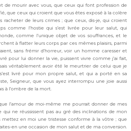
 et de mourir avec vous, que ceux qui font profession de
ié, que ceux qui croient que vous êtes exposé à la colère
acheter de leurs crimes ; que ceux, dis-je, qui croient
ps comme l’hostie qui s’est livrée pour leur salut, qui
 monde, comme l’unique objet de vos souffrances, et le
t à flatter leurs corps par ces mêmes plaisirs, parmi
ent, sans frémir d’horreur, voir un homme caresser et
vré pour lui donner la vie, puissent vivre comme j’ai fait,
ais véritablement avoir été le meurtrier de celui que je
est livré pour mon propre salut, et qui a porté en sa
uste, Seigneur, que vous ayez interrompu une joie aussi
is à l’ombre de la mort.
sse que l’amour de moi-même me pourrait donner de mes
 qui ne réussissent pas au gré des inclinations de mon
s mettez en moi une tristesse conforme à la vôtre ; que
Faites-en une occasion de mon salut et de ma conversion.