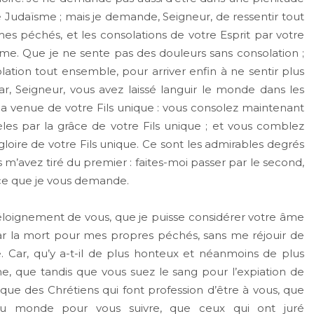
e Judaïsme ; mais je demande, Seigneur, de ressentir tout
s péchés, et les consolations de votre Esprit par votre
nisme. Que je ne sente pas des douleurs sans consolation ;
lation tout ensemble, pour arriver enfin à ne sentir plus
r, Seigneur, vous avez laissé languir le monde dans les
 la venue de votre Fils unique : vous consolez maintenant
èles par la grâce de votre Fils unique ; et vous comblez
gloire de votre Fils unique. Ce sont les admirables degrés
 m’avez tiré du premier : faites-moi passer par le second,
râce que je vous demande.
 éloignement de vous, que je puisse considérer votre âme
 par la mort pour mes propres péchés, sans me réjouir de
 Car, qu’y a-t-il de plus honteux et néanmoins de plus
e, que tandis que vous suez le sang pour l’expiation de
t que des Chrétiens qui font profession d’être à vous, que
u monde pour vous suivre, que ceux qui ont juré