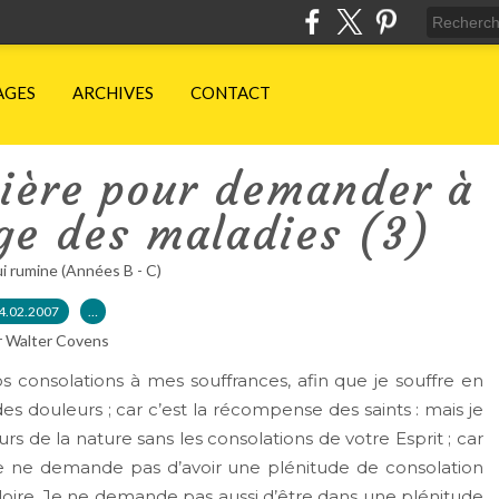
AGES
ARCHIVES
CONTACT
rière pour demander à
ge des maladies (3)
ui rumine (Années B - C)
4.02.2007
…
r Walter Covens
vos consolations à mes souffrances, afin que je souffre en
 douleurs ; car c’est la récompense des saints : mais je
de la nature sans les consolations de votre Esprit ; car
 Je ne demande pas d’avoir une plénitude de consolation
 gloire. Je ne demande pas aussi d’être dans une plénitude