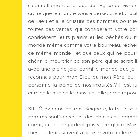
solennellement à la face de l’Église de vivre
croire que le monde vous a persécuté et crucif
de Dieu et à la cruauté des hommes pour les r
toutes ces vérités, qui considèrent votre cor
considèrent leurs plaisirs et les péchés du
monde même comme votre bourreau, recherchen
ce même monde ; et que ceux qui ne pourrai
chérir le meurtrier de son père qui se serait li
avec une pleine joie, parmi le monde que je s
reconnais pour mon Dieu et mon Père, qui s’
personne la peine de nos iniquités ? Il est j
criminelle que celle dans laquelle je me reposa
XIII. Ôtez donc de moi, Seigneur, la triste
propres souffrances, et des choses du monde
coeur, qui ne regardent pas votre gloire. Mai
mes douleurs servent à apaiser votre colère. 