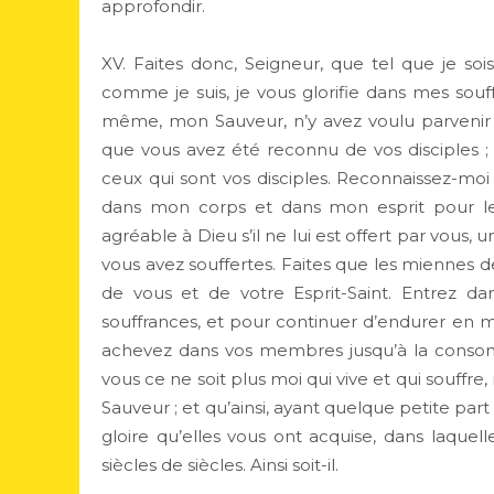
approfondir.
XV. Faites donc, Seigneur, que tel que je so
comme je suis, je vous glorifie dans mes souffr
même, mon Sauveur, n’y avez voulu parvenir q
que vous avez été reconnu de vos disciples ; 
ceux qui sont vos disciples. Reconnaissez-moi
dans mon corps et dans mon esprit pour les
agréable à Dieu s’il ne lui est offert par vous,
vous avez souffertes. Faites que les miennes d
de vous et de votre Esprit-Saint. Entrez 
souffrances, et pour continuer d’endurer en mo
achevez dans vos membres jusqu’à la consomm
vous ce ne soit plus moi qui vive et qui souffre,
Sauveur ; et qu’ainsi, ayant quelque petite par
gloire qu’elles vous ont acquise, dans laquell
siècles de siècles. Ainsi soit-il.