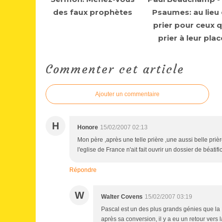
des faux prophètes
Psaumes: au lieu
prier pour ceux q
prier à leur plac
Commenter cet article
Ajouter un commentaire
H
Honore
15/02/2007 02:13
Mon père ,après une telle prière ,une aussi belle priè
l'eglise de France n'ait fait ouvrir un dossier de béatif
Répondre
W
Walter Covens
15/02/2007 03:19
Pascal est un des plus grands génies que la F
après sa conversion, il y a eu un retour vers 