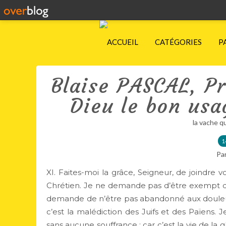
ACCUEIL
CATÉGORIES
P
Blaise PASCAL, P
Dieu le bon usa
la vache q
1
Pa
XI. Faites-moi la grâce, Seigneur, de joindre 
Chrétien. Je ne demande pas d’être exempt des
demande de n’être pas abandonné aux douleurs 
c’est la malédiction des Juifs et des Païens.
sans aucune souffrance ; car c’est la vie de la