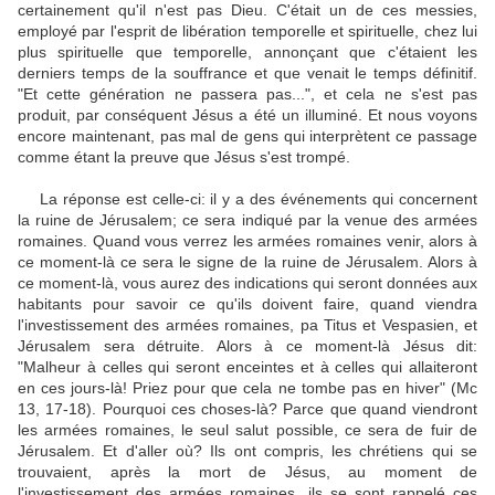
certainement qu'il n'est pas Dieu. C'était un de ces messies,
employé par l'esprit de libération temporelle et spirituelle, chez lui
plus spirituelle que temporelle, annonçant que c'étaient les
derniers temps de la souffrance et que venait le temps définitif.
"Et cette génération ne passera pas...", et cela ne s'est pas
produit, par conséquent Jésus a été un illuminé. Et nous voyons
encore maintenant, pas mal de gens qui interprètent ce passage
comme étant la preuve que Jésus s'est trompé.
La réponse est celle-ci: il y a des événements qui concernent
la ruine de Jérusalem; ce sera indiqué par la venue des armées
romaines. Quand vous verrez les armées romaines venir, alors à
ce moment-là ce sera le signe de la ruine de Jérusalem. Alors à
ce moment-là, vous aurez des indications qui seront données aux
habitants pour savoir ce qu'ils doivent faire, quand viendra
l'investissement des armées romaines, pa Titus et Vespasien, et
Jérusalem sera détruite. Alors à ce moment-là Jésus dit:
"Malheur à celles qui seront enceintes et à celles qui allaiteront
en ces jours-là! Priez pour que cela ne tombe pas en hiver" (Mc
13, 17-18). Pourquoi ces choses-là? Parce que quand viendront
les armées romaines, le seul salut possible, ce sera de fuir de
Jérusalem. Et d'aller où? Ils ont compris, les chrétiens qui se
trouvaient, après la mort de Jésus, au moment de
l'investissement des armées romaines, ils se sont rappelé ces