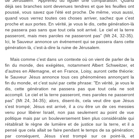
de Jérusalem: "Apprenez du figuier une comparaison. Quand
déjà ses branches sont devenues tendres et que les feuilles ont
poussé, vous savez que l'été est proche. De même, vous aussi,
quand vous verrez toutes ces choses arriver, sachez que c'est
proche et aux portes. En vérité, je vous le dis, cette génération-là
ne passera pas sans que tout cela soit arrivé. Le ciel et la terre
passeront, mais mes paroles ne passeront pas" (Mt 24, 32-35).
Ici, le Sauveur annonce un événement qui se passera dans cette
génération-là, c'est-à-dire la ruine de Jérusalem.
Mais comme c'est dans un contexte où on vient de parler de la
fin du monde, des exégètes, notamment Albert Schweitzer, et
d'autres en Allemagne, et en France, Loisy, auront cette théorie:
le Sauveur Jésus annonce tous ces phénomènes annonçant la
fin du monde, et c'est suivi par cette phrase: "En vérité, je vous le
dis, cette génération ne passera pas que tout cela ne soit
accompli. Le ciel et la terre passeront, mes paroles ne passeront
pas" (Mt 24, 34-35); alors, disent-ils, cela veut dire que Jésus
s'est trompé; Jésus est arrivé, il a cru être un de ces messies
venu pour libérer Israël, non pas seulement au point de vue
politique mais par un bouleversement bien plus considérable qui
rétablirait le règne de lumière et de justice sur la terre, et il a
pensé que cela allait se faire pendant le temps de sa génération;
par conséquent, Jésus s'est trompé sur ce point-là, et