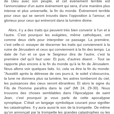
de Dieu avec son peuple, et cet événement terrible est
l'annonciateur d'un autre événement qui sera, d'une manière plus
intense et plus universelle, la fin du monde. Événement terrible
pour ceux qui se seront trouvés dans l'opposition à l'amour, et
glorieux pour ceux qui entreront dans la lumière divine.
Alors, il y a des traits qui peuvent très bien convenir à l'un et à
l'autre. C'est pourquoi les exégètes, même catholiques, ont
comme deux clefs pour interpréter ce passage. La première,
c'est celle-ci: essayer de discerner les traits qui conviennent à la
ruine de Jérusalem et ceux qui conviennent à la fin des temps. La
date de l'un et ce que le Seigneur dira de l'autre; c'est la
première clef qu'il faut user. Et puis, d'autres disent: - Tout se
rapporte plus encore à la fin du monde qu'à la fin de Jérusalem.
Nous allons voir quelques faits. Ici, cela va être la fin du monde:
"Aussitôt après la détresse de ces jours-à, le soleil s'obscurcira,
la lune ne donnera plus sa lumière, les astres tomberont du ciel,
les puissances des cieux seront ébranlées. Et alors le signe du
Fils de l'homme paraîtra dans le ciel" (Mt 24, 29-30). Nous
trouvons des choses semblables dans l'Apocalypse de saint
Jean, c'est pourquoi je vous parle de cette apocalypse
synoptique. C'était un langage symbolique courant pour signifier
les catastrophes. Il y aura aussi le son de la trompette. De même
qu'on annonçait par la trompette les grandes catastrophes ou les