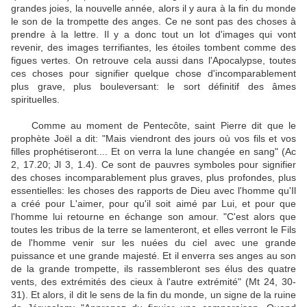
grandes joies, la nouvelle année, alors il y aura à la fin du monde
le son de la trompette des anges. Ce ne sont pas des choses à
prendre à la lettre. Il y a donc tout un lot d'images qui vont
revenir, des images terrifiantes, les étoiles tombent comme des
figues vertes. On retrouve cela aussi dans l'Apocalypse, toutes
ces choses pour signifier quelque chose d'incomparablement
plus grave, plus bouleversant: le sort définitif des âmes
spirituelles.
Comme au moment de Pentecôte, saint Pierre dit que le
prophète Joël a dit: "Mais viendront des jours où vos fils et vos
filles prophétiseront.... Et on verra la lune changée en sang" (Ac
2, 17.20; Jl 3, 1.4). Ce sont de pauvres symboles pour signifier
des choses incomparablement plus graves, plus profondes, plus
essentielles: les choses des rapports de Dieu avec l'homme qu'Il
a créé pour L'aimer, pour qu'il soit aimé par Lui, et pour que
l'homme lui retourne en échange son amour. "C'est alors que
toutes les tribus de la terre se lamenteront, et elles verront le Fils
de l'homme venir sur les nuées du ciel avec une grande
puissance et une grande majesté. Et il enverra ses anges au son
de la grande trompette, ils rassembleront ses élus des quatre
vents, des extrémités des cieux à l'autre extrémité" (Mt 24, 30-
31). Et alors, il dit le sens de la fin du monde, un signe de la ruine