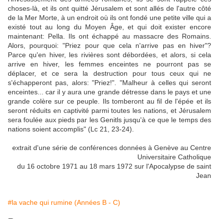
choses-là, et ils ont quitté Jérusalem et sont allés de l'autre côté
de la Mer Morte, à un endroit où ils ont fondé une petite ville qui a
existé tout au long du Moyen Âge, et qui doit exister encore
maintenant: Pella. Ils ont échappé au massacre des Romains.
Alors, pourquoi: "Priez pour que cela n'arrive pas en hiver"?
Parce qu'en hiver, les rivières sont débordées, et alors, si cela
arrive en hiver, les femmes enceintes ne pourront pas se
déplacer, et ce sera la destruction pour tous ceux qui ne
s'échapperont pas, alors: "Priez!". "Malheur à celles qui seront
enceintes... car il y aura une grande détresse dans le pays et une
grande colère sur ce peuple. Ils tomberont au fil de l'épée et ils
seront réduits en captivité parmi toutes les nations, et Jérusalem
sera foulée aux pieds par les Genitls jusqu'à ce que le temps des
nations soient accomplis" (Lc 21, 23-24).
extrait d'une série de conférences données à Genève au Centre
Universitaire Catholique
du 16 octobre 1971 au 18 mars 1972 sur l'Apocalypse de saint
Jean
#la vache qui rumine (Années B - C)