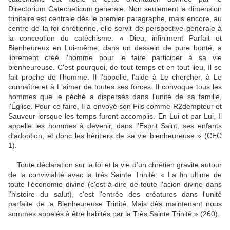
Directorium Catecheticum generale. Non seulement la dimension
trinitaire est centrale dès le premier paragraphe, mais encore, au
centre de la foi chrétienne, elle servit de perspective générale à
la conception du catéchisme: « Dieu, infiniment Parfait et
Bienheureux en Lui-même, dans un dessein de pure bonté, a
librement créé l'homme pour le faire participer à sa vie
bienheureuse. C'est pourquoi, de tout temps et en tout lieu, Il se
fait proche de l'homme. Il l'appelle, l'aide à Le chercher, à Le
connaître et à L'aimer de toutes ses forces. Il convoque tous les
hommes que le péché a dispersés dans l'unité de sa famille,
l'Église. Pour ce faire, Il a envoyé son Fils comme R2dempteur et
Sauveur lorsque les temps furent accomplis. En Lui et par Lui, Il
appelle les hommes à devenir, dans l'Esprit Saint, ses enfants
d'adoption, et donc les héritiers de sa vie bienheureuse » (CEC
1).
Toute déclaration sur la foi et la vie d'un chrétien gravite autour
de la convivialité avec la très Sainte Trinité: « La fin ultime de
toute l'économie divine (c'est-à-dire de toute l'acion divine dans
l'histoire du salut), c'est l'entrée des créatures dans l'unité
parfaite de la Bienheureuse Trinité. Mais dès maintenant nous
sommes appelés à être habités par la Très Sainte Trinité » (260).