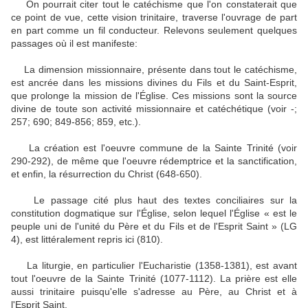
On pourrait citer tout le catéchisme que l'on constaterait que
ce point de vue, cette vision trinitaire, traverse l'ouvrage de part
en part comme un fil conducteur. Relevons seulement quelques
passages où il est manifeste:
La dimension missionnaire, présente dans tout le catéchisme,
est ancrée dans les missions divines du Fils et du Saint-Esprit,
que prolonge la mission de l'Église. Ces missions sont la source
divine de toute son activité missionnaire et catéchétique (voir -;
257; 690; 849-856; 859, etc.).
La création est l'oeuvre commune de la Sainte Trinité (voir
290-292), de même que l'oeuvre rédemptrice et la sanctification,
et enfin, la résurrection du Christ (648-650).
Le passage cité plus haut des textes conciliaires sur la
constitution dogmatique sur l'Église, selon lequel l'Église « est le
peuple uni de l'unité du Père et du Fils et de l'Esprit Saint » (LG
4), est littéralement repris ici (810).
La liturgie, en particulier l'Eucharistie (1358-1381), est avant
tout l'oeuvre de la Sainte Trinité (1077-1112). La prière est elle
aussi trinitaire puisqu'elle s'adresse au Père, au Christ et à
l'Esprit Saint.