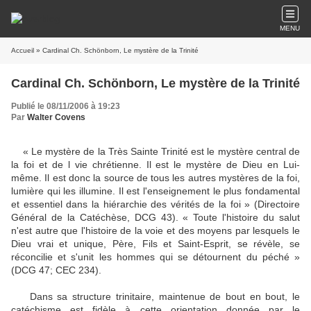
MENU
Accueil
» Cardinal Ch. Schönborn, Le mystère de la Trinité
Cardinal Ch. Schönborn, Le mystère de la Trinité
Publié le 08/11/2006 à 19:23
Par
Walter Covens
« Le mystère de la Très Sainte Trinité est le mystère central de
la foi et de l vie chrétienne. Il est le mystère de Dieu en Lui-
même. Il est donc la source de tous les autres mystères de la foi,
lumière qui les illumine. Il est l'enseignement le plus fondamental
et essentiel dans la hiérarchie des vérités de la foi » (Directoire
Général de la Catéchèse, DCG 43). « Toute l'histoire du salut
n'est autre que l'histoire de la voie et des moyens par lesquels le
Dieu vrai et unique, Père, Fils et Saint-Esprit, se révèle, se
réconcilie et s'unit les hommes qui se détournent du péché »
(DCG 47; CEC 234).
Dans sa structure trinitaire, maintenue de bout en bout, le
catéchisme est fidèle à cette orientation donnée par le