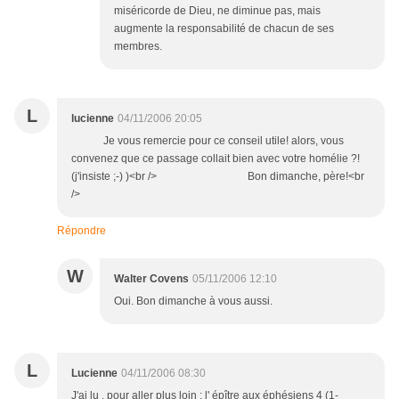
miséricorde de Dieu, ne diminue pas, mais
augmente la responsabilité de chacun de ses
membres.
L
lucienne
04/11/2006 20:05
Je vous remercie pour ce conseil utile! alors, vous
convenez que ce passage collait bien avec votre homélie ?!
(j'insiste ;-) )<br /> Bon dimanche, père!<br
/>
Répondre
W
Walter Covens
05/11/2006 12:10
Oui. Bon dimanche à vous aussi.
L
Lucienne
04/11/2006 08:30
J'ai lu , pour aller plus loin : l' épître aux éphésiens 4 (1-