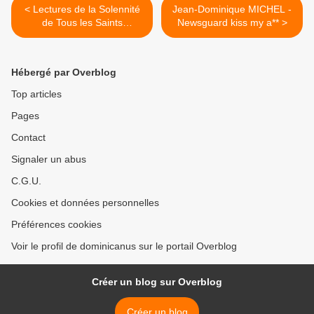
< Lectures de la Solennité
Jean-Dominique MICHEL -
de Tous les Saints
Newsguard kiss my a** >
(Toussaint) - « Réjouissez-
vous, soyez dans
l'allégresse, car votre
Hébergé par Overblog
récompense est grande
dans les cieux ! »
Top articles
Pages
Contact
Signaler un abus
C.G.U.
Cookies et données personnelles
Préférences cookies
Voir le profil de dominicanus sur le portail Overblog
Créer un blog sur Overblog
Créer un blog