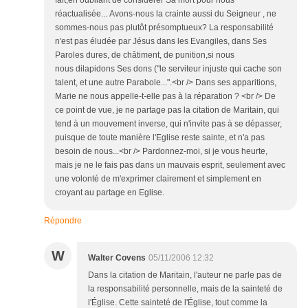
fait,en oubliant de considérer Sa mort pour nous
réactualisée... Avons-nous la crainte aussi du Seigneur , ne
sommes-nous pas plutôt présomptueux? La responsabilité
n'est pas éludée par Jésus dans les Evangiles, dans Ses
Paroles dures, de châtiment, de punition,si nous
nous dilapidons Ses dons ("le serviteur injuste qui cache son
talent, et une autre Parabole...".<br /> Dans ses apparitions,
Marie ne nous appelle-t-elle pas à la réparation ? <br /> De
ce point de vue, je ne partage pas la citation de Maritain, qui
tend à un mouvement inverse, qui n'invite pas à se dépasser,
puisque de toute manière l'Eglise reste sainte, et n'a pas
besoin de nous...<br /> Pardonnez-moi, si je vous heurte,
mais je ne le fais pas dans un mauvais esprit, seulement avec
une volonté de m'exprimer clairement et simplement en
croyant au partage en Eglise.
Répondre
W
Walter Covens
05/11/2006 12:32
Dans la citation de Maritain, l'auteur ne parle pas de
la responsabilité personnelle, mais de la sainteté de
l'Église. Cette sainteté de l'Église, tout comme la