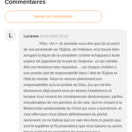
Commentaires
Ajouter un commentaire
L
Lucienne
04/11/2006 23:10
Père, <br /> Je souhaite vous dire que j'ai un point
de vue pessimiste sur l'Eglise, de l'intèrieur, et je trouve bien
arrogant la façon de la considérer comme échappant à toute
espèce de jugement de la part du Seigneur...ce qui semble
être une tendance bien répandue..., car chaque chrétien a
une grande part de responsabilité dans l' état de l'Eglise et
l'état du monde. Nous ne verrons pleinement nos
responsabilités qu'à la lumière de Dieu, (ce qui est trés
douloureux déjà quand nous en faisons l'expèrience et
lorsque nous voyons les conséquences douloureuses, parfois
insoutenables de nos péchés).Je dis cela tout en croyant à la
Miséricorde surabondante du Christ qui nous a tout donné, et
s'est offert pour nous libérer définitivement du péché;
seulement, on ne bafoue pas en vain des dons si grands que
sont le baptême et l'Eucharistie!ce que nous faisons ou avons