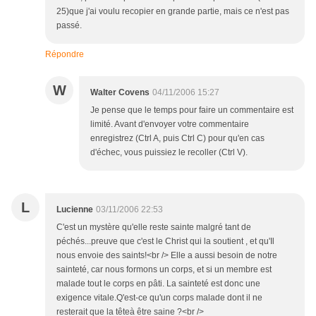
25)que j'ai voulu recopier en grande partie, mais ce n'est pas
passé.
Répondre
W
Walter Covens
04/11/2006 15:27
Je pense que le temps pour faire un commentaire est
limité. Avant d'envoyer votre commentaire
enregistrez (Ctrl A, puis Ctrl C) pour qu'en cas
d'échec, vous puissiez le recoller (Ctrl V).
L
Lucienne
03/11/2006 22:53
C'est un mystère qu'elle reste sainte malgré tant de
péchés...preuve que c'est le Christ qui la soutient , et qu'Il
nous envoie des saints!<br /> Elle a aussi besoin de notre
sainteté, car nous formons un corps, et si un membre est
malade tout le corps en pâti. La sainteté est donc une
exigence vitale.Q'est-ce qu'un corps malade dont il ne
resterait que la têteà être saine ?<br />