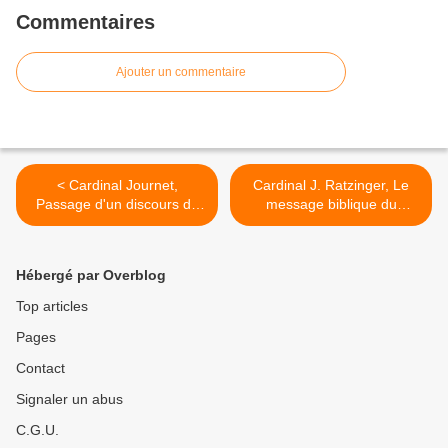
Commentaires
Ajouter un commentaire
< Cardinal Journet,
Cardinal J. Ratzinger, Le
Passage d'un discours du
message biblique du
Cardinal Wyszynski
Temple fait de pierres
vivantes (2) >
Hébergé par Overblog
Top articles
Pages
Contact
Signaler un abus
C.G.U.