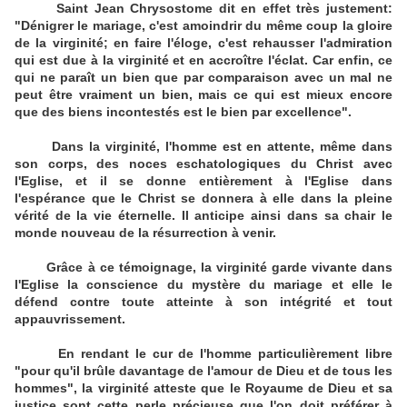
Saint Jean Chrysostome dit en effet très justement:
"Dénigrer le mariage, c'est amoindrir du même coup la gloire
de la virginité; en faire l'éloge, c'est rehausser l'admiration
qui est due à la virginité et en accroître l'éclat. Car enfin, ce
qui ne paraît un bien que par comparaison avec un mal ne
peut être vraiment un bien, mais ce qui est mieux encore
que des biens incontestés est le bien par excellence".
Dans la virginité, l'homme est en attente, même dans
son corps, des noces eschatologiques du Christ avec
l'Eglise, et il se donne entièrement à l'Eglise dans
l'espérance que le Christ se donnera à elle dans la pleine
vérité de la vie éternelle. Il anticipe ainsi dans sa chair le
monde nouveau de la résurrection à venir.
Grâce à ce témoignage, la virginité garde vivante dans
l'Eglise la conscience du mystère du mariage et elle le
défend contre toute atteinte à son intégrité et tout
appauvrissement.
En rendant le cur de l'homme particulièrement libre
"pour qu'il brûle davantage de l'amour de Dieu et de tous les
hommes", la virginité atteste que le Royaume de Dieu et sa
justice sont cette perle précieuse que l'on doit préférer à