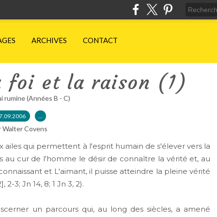
AGES
ARCHIVES
CONTACT
 foi et la raison (1)
ui rumine (Années B - C)
7.09.2006
…
r Walter Covens
s qui permettent à l'esprit humain de s'élever vers la
s au cur de l'homme le désir de connaître la vérité et, au
nnaissant et L'aimant, il puisse atteindre la pleine vérité
 2-3; Jn 14, 8; 1 Jn 3, 2).
scerner un parcours qui, au long des siècles, a amené