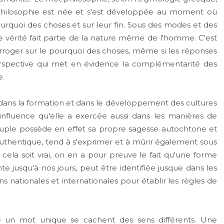
la philosophie est née et s'est développée au moment où
rquoi des choses et sur leur fin. Sous des modes et des
de vérité fait partie de la nature même de l'homme. C'est
erroger sur le pourquoi des choses, même si les réponses
rspective qui met en évidence la complémentarité des
e.
ans la formation et dans le développement des cultures
'influence qu'elle a exercée aussi dans les manières de
 peuple possède en effet sa propre sagesse autochtone et
e authentique, tend à s'exprimer et à mûrir également sous
ela soit vrai, on en a pour preuve le fait qu'une forme
e jusqu'à nos jours, peut être identifiée jusque dans les
ons nationales et internationales pour établir les règles de
re un mot unique se cachent des sens différents. Une