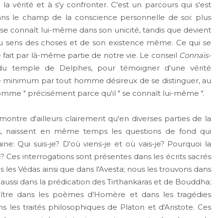
a vérité et à s'y confronter. C'est un parcours qui s'est
dans le champ de la conscience personnelle de soi: plus
l se connaît lui-même dans son unicité, tandis que devient
 du sens des choses et de son existence même. Ce qui se
ait par là-même partie de notre vie. Le conseil
Connais-
e du temple de Delphes, pour témoigner d'une vérité
e minimum par tout homme désireux de se distinguer, au
homme " précisément parce qu'il " se connaît lui-même ".
tre d'ailleurs clairement qu'en diverses parties de la
es, naissent en même temps les questions de fond qui
ne: Qui suis-je? D'où viens-je et où vais-je? Pourquoi la
? Ces interrogations sont présentes dans les écrits sacrés
s les Védas ainsi que dans l'Avesta; nous les trouvons dans
aussi dans la prédication des Tirthankaras et de Bouddha;
aître dans les poèmes d'Homère et dans les tragédies
les traités philosophiques de Platon et d'Aristote. Ces