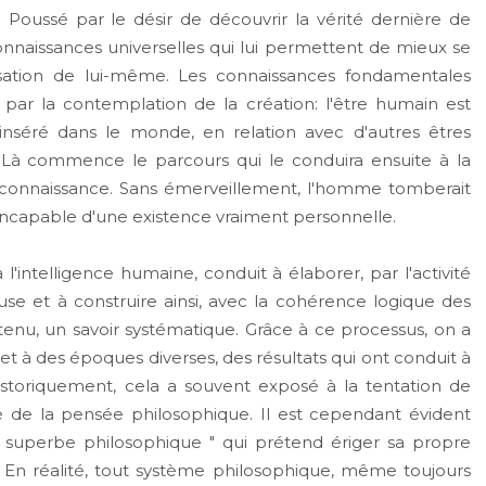
e. Poussé par le désir de découvrir la vérité dernière de
onnaissances universelles qui lui permettent de mieux se
sation de lui-même. Les connaissances fondamentales
 par la contemplation de la création: l'être humain est
 inséré dans le monde, en relation avec d'autres êtres
. Là commence le parcours qui le conduira ensuite à la
 connaissance. Sans émerveillement, l'homme tomberait
it incapable d'une existence vraiment personnelle.
ntelligence humaine, conduit à élaborer, par l'activité
e et à construire ainsi, avec la cohérence logique des
tenu, un savoir systématique. Grâce à ce processus, on a
 et à des époques diverses, des résultats qui ont conduit à
istoriquement, cela a souvent exposé à la tentation de
é de la pensée philosophique. Il est cependant évident
" superbe philosophique " qui prétend ériger sa propre
. En réalité, tout système philosophique, même toujours