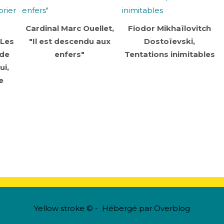
Cardinal Marc Ouellet,
Fiodor Mikhaïlovitch
 Les
"Il est descendu aux
Dostoïevski,
 de
enfers"
Tentations inimitables
ui,
e
Yellow stroke © - Hébergé par
Overblog