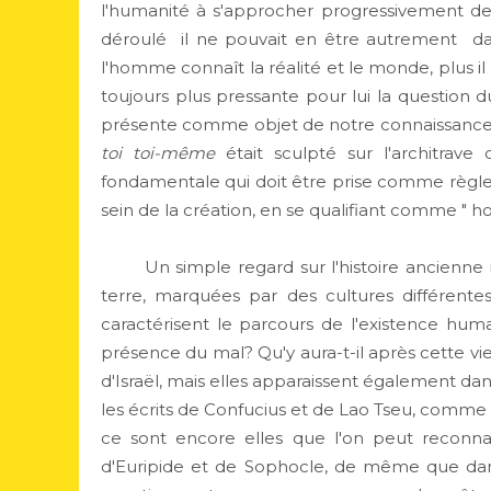
l'humanité à s'approcher progressivement de l
déroulé  il ne pouvait en être autrement  
l'homme connaît la réalité et le monde, plus i
toujours plus pressante pour lui la question
présente comme objet de notre connaissance f
toi toi-même
était sculpté sur l'architrav
fondamentale qui doit être prise comme règl
sein de la création, en se qualifiant comme " 
Un simple regard sur l'histoire ancienne mon
terre, marquées par des cultures différent
caractérisent le parcours de l'existence humai
présence du mal? Qu'y aura-t-il après cette vie
d'Israël, mais elles apparaissent également dan
les écrits de Confucius et de Lao Tseu, comme 
ce sont encore elles que l'on peut reconn
d'Euripide et de Sophocle, de même que dans 