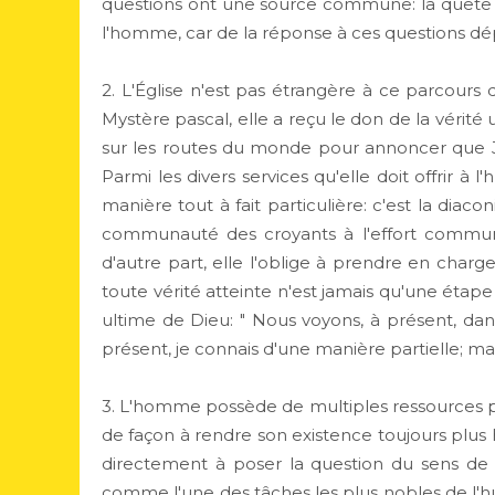
questions ont une source commune: la quête de
l'homme, car de la réponse à ces questions dép
2. L'Église n'est pas étrangère à ce parcours 
Mystère pascal, elle a reçu le don de la vérité 
sur les routes du monde pour annoncer que Jésus
Parmi les divers services qu'elle doit offrir à 
manière tout à fait particulière: c'est la diacon
communauté des croyants à l'effort commun 
d'autre part, elle l'oblige à prendre en char
toute vérité atteinte n'est jamais qu'une étape 
ultime de Dieu: " Nous voyons, à présent, dan
présent, je connais d'une manière partielle; mais
3. L'homme possède de multiples ressources po
de façon à rendre son existence toujours plus 
directement à poser la question du sens de 
comme l'une des tâches les plus nobles de l'h