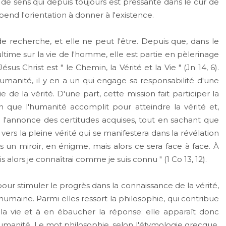
 sens qui depuis toujours est pressante dans le cur de
end l'orientation à donner à l'existence.
de recherche, et elle ne peut l'être. Depuis que, dans le
ultime sur la vie de l'homme, elle est partie en pèlerinage
 Christ est " le Chemin, la Vérité et la Vie " (Jn 14, 6).
l'humanité, il y en a un qui engage sa responsabilité d'une
ie de la vérité. D'une part, cette mission fait participer la
que l'humanité accomplit pour atteindre la vérité et,
ge l'annonce des certitudes acquises, tout en sachant que
vers la pleine vérité qui se manifestera dans la révélation
s un miroir, en énigme, mais alors ce sera face à face. À
 alors je connaîtrai comme je suis connu " (1 Co 13, 12).
ur stimuler le progrès dans la connaissance de la vérité,
humaine. Parmi elles ressort la philosophie, qui contribue
la vie et à en ébaucher la réponse; elle apparaît donc
umanité. Le mot philosophie, selon l'étymologie grecque,