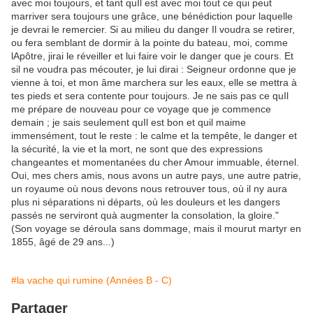
avec moi toujours, et tant quIl est avec moi tout ce qui peut
marriver sera toujours une grâce, une bénédiction pour laquelle
je devrai le remercier. Si au milieu du danger Il voudra se retirer,
ou fera semblant de dormir à la pointe du bateau, moi, comme
lApôtre, jirai le réveiller et lui faire voir le danger que je cours. Et
sil ne voudra pas mécouter, je lui dirai : Seigneur ordonne que je
vienne à toi, et mon âme marchera sur les eaux, elle se mettra à
tes pieds et sera contente pour toujours. Je ne sais pas ce quIl
me prépare de nouveau pour ce voyage que je commence
demain ; je sais seulement quIl est bon et quil maime
immensément, tout le reste : le calme et la tempête, le danger et
la sécurité, la vie et la mort, ne sont que des expressions
changeantes et momentanées du cher Amour immuable, éternel.
Oui, mes chers amis, nous avons un autre pays, une autre patrie,
un royaume où nous devons nous retrouver tous, où il ny aura
plus ni séparations ni départs, où les douleurs et les dangers
passés ne serviront quà augmenter la consolation, la gloire."
(Son voyage se déroula sans dommage, mais il mourut martyr en
1855, âgé de 29 ans...)
#la vache qui rumine (Années B - C)
Partager