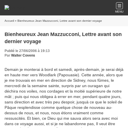
MENU
Accueil
» Bienheureux Jean Mazzucconi, Lettre avant son dernier voyage
Bienheureux Jean Mazzucconi, Lettre avant son
dernier voyage
Publié le 27/06/2006 à 19:13
Par
Walter Covens
Demain je monterai à bord et samedi, après-demain, je serai déjà
en haute mer vers Woodlark (Papouasie). Cette année, alors que
je me trouvais en mer en direction de Sidney, nous fûmes, le
mercredi de la semaine sainte, surpris par un ouragan qui
déchira nos voiles, nos cordages et la moitié supérieure de notre
mât ; puis qui nous obligea à errer en mer, pendant quatre jours,
sans direction et avec très peu despoir, jusquà ce que le soleil de
Pâque resplendisse comme quelque chose de nouveau au-
dessus de nous, et nous, nous étions vraiment comme
ressuscités. Et bien, ce Dieu qui me sauva alors sera avec moi
dans ce voyage aussi, et si je ne labandonne pas, Il veut être