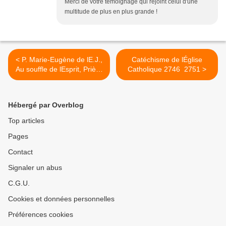
Merci de votre témoignage qui rejoint celui d'une
multitude de plus en plus grande !
< P. Marie-Eugène de lE.J.,
Catéchisme de lÉglise
Au souffle de lEsprit, Prière
Catholique 2746  2751 >
et Action, Éd. du Carmel,
pp. 216-219 (2e partie)
Hébergé par Overblog
Top articles
Pages
Contact
Signaler un abus
C.G.U.
Cookies et données personnelles
Préférences cookies