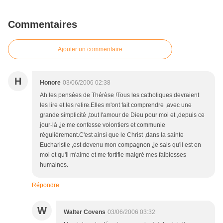
Commentaires
Ajouter un commentaire
H
Honore
03/06/2006 02:38
Ah les pensées de Thérèse !Tous les catholiques devraient
les lire et les relire.Elles m'ont fait comprendre ,avec une
grande simplicité ,tout l'amour de Dieu pour moi et ,depuis ce
jour-là ,je me confesse volontiers et communie
régulièrement.C'est ainsi que le Christ ,dans la sainte
Eucharistie ,est devenu mon compagnon ,je sais qu'il est en
moi et qu'il m'aime et me fortifie malgré mes faiblesses
humaines.
Répondre
W
Walter Covens
03/06/2006 03:32