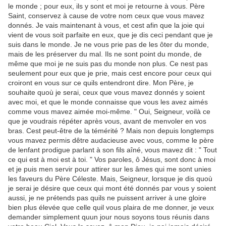
le monde ; pour eux, ils y sont et moi je retourne à vous. Père
Saint, conservez à cause de votre nom ceux que vous mavez
donnés. Je vais maintenant à vous, et cest afin que la joie qui
vient de vous soit parfaite en eux, que je dis ceci pendant que je
suis dans le monde. Je ne vous prie pas de les ôter du monde,
mais de les préserver du mal. Ils ne sont point du monde, de
même que moi je ne suis pas du monde non plus. Ce nest pas
seulement pour eux que je prie, mais cest encore pour ceux qui
croiront en vous sur ce quils entendront dire. Mon Père, je
souhaite quoù je serai, ceux que vous mavez donnés y soient
avec moi, et que le monde connaisse que vous les avez aimés
comme vous mavez aimée moi-même. " Oui, Seigneur, voilà ce
que je voudrais répéter après vous, avant de menvoler en vos
bras. Cest peut-être de la témérité ? Mais non depuis longtemps
vous mavez permis dêtre audacieuse avec vous, comme le père
de lenfant prodigue parlant à son fils aîné, vous mavez dit : " Tout
ce qui est à moi est à toi. " Vos paroles, ô Jésus, sont donc à moi
et je puis men servir pour attirer sur les âmes qui me sont unies
les faveurs du Père Céleste. Mais, Seigneur, lorsque je dis quoù
je serai je désire que ceux qui mont été donnés par vous y soient
aussi, je ne prétends pas quils ne puissent arriver à une gloire
bien plus élevée que celle quil vous plaira de me donner, je veux
demander simplement quun jour nous soyons tous réunis dans