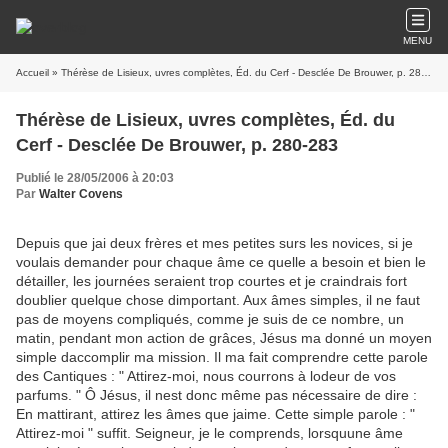
MENU
Accueil
» Thérèse de Lisieux, uvres complètes, Éd. du Cerf - Desclée De Brouwer, p. 280-283
Thérèse de Lisieux, uvres complètes, Éd. du
Cerf - Desclée De Brouwer, p. 280-283
Publié le 28/05/2006 à 20:03
Par
Walter Covens
Depuis que jai deux frères et mes petites surs les novices, si je
voulais demander pour chaque âme ce quelle a besoin et bien le
détailler, les journées seraient trop courtes et je craindrais fort
doublier quelque chose dimportant. Aux âmes simples, il ne faut
pas de moyens compliqués, comme je suis de ce nombre, un
matin, pendant mon action de grâces, Jésus ma donné un moyen
simple daccomplir ma mission. Il ma fait comprendre cette parole
des Cantiques : " Attirez-moi, nous courrons à lodeur de vos
parfums. " Ô Jésus, il nest donc même pas nécessaire de dire :
En mattirant, attirez les âmes que jaime. Cette simple parole : "
Attirez-moi " suffit. Seigneur, je le comprends, lorsquune âme