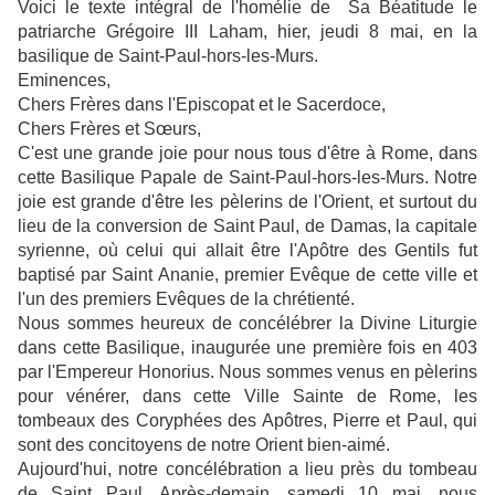
Voici le texte intégral de l'homélie de Sa Béatitude le
patriarche Grégoire III Laham, hier, jeudi 8 mai, en la
basilique de Saint-Paul-hors-les-Murs.
Eminences,
Chers Frères dans l'Episcopat et le Sacerdoce,
Chers Frères et Sœurs,
C'est une grande joie pour nous tous d'être à Rome, dans
cette Basilique Papale de Saint-Paul-hors-les-Murs. Notre
joie est grande d'être les pèlerins de l'Orient, et surtout du
lieu de la conversion de Saint Paul, de Damas, la capitale
syrienne, où celui qui allait être l'Apôtre des Gentils fut
baptisé par Saint Ananie, premier Evêque de cette ville et
l'un des premiers Evêques de la chrétienté.
Nous sommes heureux de concélébrer la Divine Liturgie
dans cette Basilique, inaugurée une première fois en 403
par l'Empereur Honorius. Nous sommes venus en pèlerins
pour vénérer, dans cette Ville Sainte de Rome, les
tombeaux des Coryphées des Apôtres, Pierre et Paul, qui
sont des concitoyens de notre Orient bien-aimé.
Aujourd'hui, notre concélébration a lieu près du tombeau
de Saint Paul. Après-demain, samedi 10 mai, nous