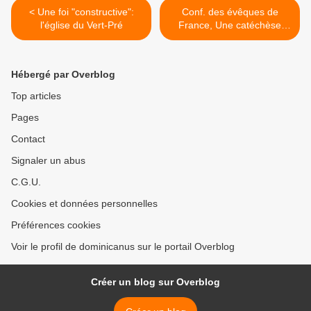
< Une foi "constructive":
Conf. des évêques de
l'église du Vert-Pré
France, Une catéchèse
vécue dans des
communautés
missionnaires (6) >
Hébergé par Overblog
Top articles
Pages
Contact
Signaler un abus
C.G.U.
Cookies et données personnelles
Préférences cookies
Voir le profil de dominicanus sur le portail Overblog
Créer un blog sur Overblog