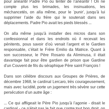
pour anéantir Padre Pio ou tenter de l'anéantir ! On ne
compte plus les brimades, les insinuations, les
méchancetés, on alla même, pour le 'punir', jusqu'à lui
supprimer l'aide du frère qui le soutenait dans ses
déplacements. Padre Pio avait les pieds blessés ...
On alla même jusqu'à installer des micros dans son
confessionnal et dans les endroits où il recevait les
pénitents, pous savoir d'où venait l'argent et le Gardien
responsable, c'était le Frère Emilio da Matrice. Quant à
son successeur, le Père Rosario da Aliminusa, il était
davantage fait pour être gardien de prison que Gardine
d'un Couvent de fils du séraphique Père saint François !
Dans son célèbre discours aux Groupes de Prières, de
décembre 1968, le cardinal Lercaro, très courageusement,
mais avec lucidité, porte un jugement très sévère sur cette
persécution d'un autre âge :
... Ce qui affligeait le Père Pio jusqu'à l'agonie - disait le
cardinal - ce n'était pas le fait que contre tout bon droit, on