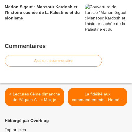
Marion Sigaut : Mansour Kardosh et
l'histoire cachée de la Palestine et du
sionisme
Commentaires
Ajouter un commentaire
< Lectures 6ème dimanche
La fidélité aux
de Pâques A - « Moi, je
commandements - Homélie
prierai le Père, et il vous
6ème dimanche de Pâques
donnera un autre
A >
Défenseur »
Hébergé par Overblog
Top articles