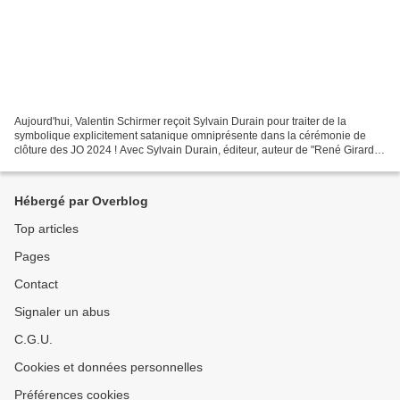
Aujourd'hui, Valentin Schirmer reçoit Sylvain Durain pour traiter de la
symbolique explicitement satanique omniprésente dans la cérémonie de
clôture des JO 2024 ! Avec Sylvain Durain, éditeur, auteur de "René Girard,
du désir à la violence" (éditions...
Hébergé par Overblog
Top articles
Pages
Contact
Signaler un abus
C.G.U.
Cookies et données personnelles
Préférences cookies