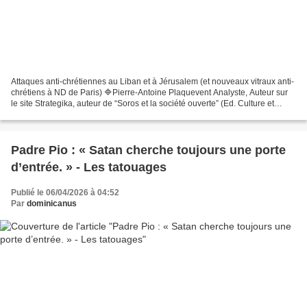
Attaques anti-chrétiennes au Liban et à Jérusalem (et nouveaux vitraux anti-
chrétiens à ND de Paris) 🔷Pierre-Antoine Plaquevent Analyste, Auteur sur
le site Strategika, auteur de “Soros et la société ouverte” (Ed. Culture et
Racines) et “Société ouverte...
Padre Pio : « Satan cherche toujours une porte
d’entrée. » - Les tatouages
Publié le 06/04/2026 à 04:52
Par
dominicanus