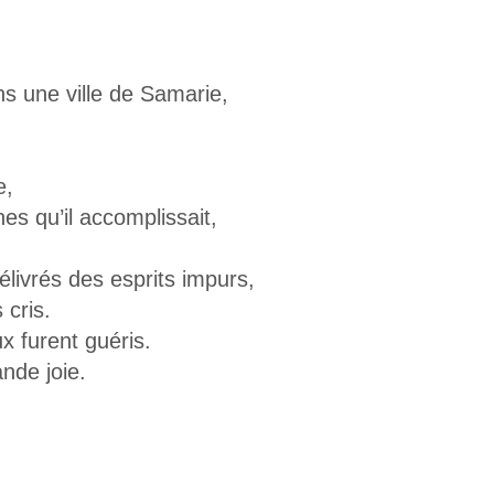
s une ville de Samarie,
e,
nes qu’il accomplissait,
ivrés des esprits impurs,
 cris.
x furent guéris.
nde joie.
,