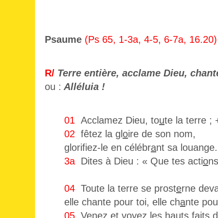
Psaume
(Ps 65, 1-3a, 4-5, 6-7a, 16.20)
R/
Terre entière, acclame Dieu, chant
ou
:
Alléluia !
01
Acclamez Dieu, to
u
te la terre ; 
02
fêtez la gl
o
ire de son nom,
glorifiez-le en célébr
a
nt sa louange.
3a
Dites à Dieu : « Que tes acti
o
ns
04
Toute la terre se prost
e
rne deva
elle chante pour toi, elle ch
a
nte pou
05
Venez et voyez les hauts f
a
its 