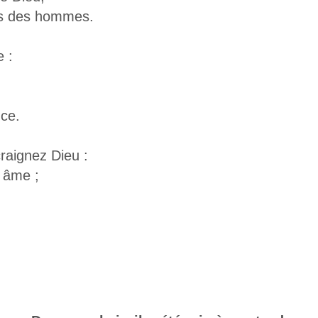
ls des hommes.
e :
nce.
craignez Dieu :
 âme ;