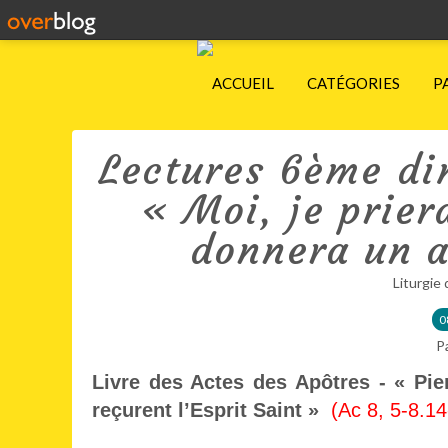
ACCUEIL
CATÉGORIES
P
Lectures 6ème di
« Moi, je priera
donnera un a
Liturgie 
0
P
Livre des Actes des Apôtres - « Pier
reçurent l’Esprit Saint »
(Ac 8, 5-8.14