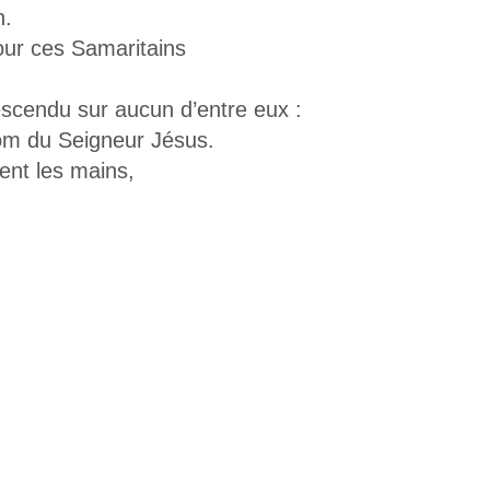
n.
our ces Samaritains
escendu sur aucun d’entre eux :
nom du Seigneur Jésus.
ent les mains,