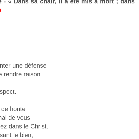
e - « Dans sa chair, il a été mis à mort ; dans
)
nter une défense
 rendre raison
spect.
s de honte
mal de vous
ez dans le Christ.
ant le bien,