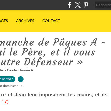
AGES
ARCHIVES
CONTACT
manche de Pâques A -
i le Père, et il vous
utre Défenseur »
de la Parole - Année A
8.05.2026
…
ar dominicanus
re et Jean leur imposèrent les mains, et ils
-17)