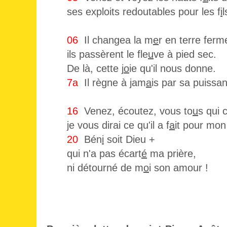
ses exploits redoutables pour les f
i
06
Il changea la m
e
r en terre ferm
ils passèrent le fle
u
ve à pied sec.
De là, cette j
o
ie qu'il nous donne.
7a
Il règne à jam
a
is par sa puissa
16
Venez, écoutez, vous to
u
s qui 
je vous dirai ce qu'il a f
a
it pour mon
20
Bén
i
soit Dieu +
qui n'a pas écart
é
ma prière,
ni détourné de m
o
i son amour !