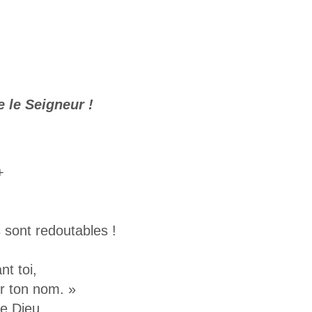
e le Seigneur !
+
 sont redoutables !
nt toi,
r ton nom. »
de Dieu,