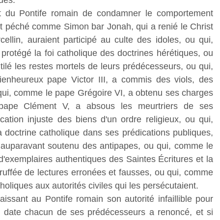
ques.
it du Pontife romain de condamner le comportement
t péché comme Simon bar Jonah, qui a renié le Christ
ellin, auraient participé au culte des idoles, ou qui,
 protégé la foi catholique des doctrines hérétiques, ou
ilé les restes mortels de leurs prédécesseurs, ou qui,
enheureux pape Victor III, a commis des viols, des
qui, comme le pape Grégoire VI, a obtenu ses charges
pape Clément V, a absous les meurtriers de ses
ation injuste des biens d'un ordre religieux, ou qui,
 doctrine catholique dans ses prédications publiques,
 auparavant soutenu des antipapes, ou qui, comme le
d'exemplaires authentiques des Saintes Écritures et la
 truffée de lectures erronées et fausses, ou qui, comme
oliques aux autorités civiles qui les persécutaient.
issant au Pontife romain son autorité infaillible pour
le date chacun de ses prédécesseurs a renoncé, et si