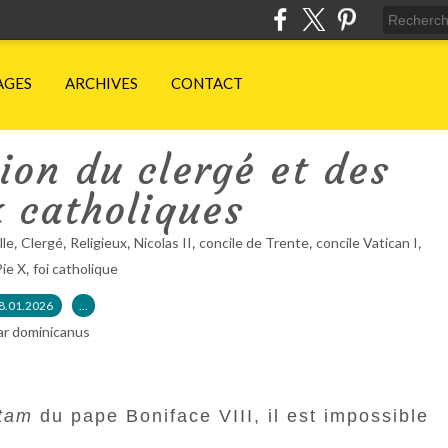
AGES
ARCHIVES
CONTACT
tion du clergé et des
x catholiques
,
,
,
,
,
,
lle
Clergé
Religieux
Nicolas II
concile de Trente
concile Vatican I
,
Pie X
foi catholique
8.01.2026
…
ar dominicanus
tam
du pape Boniface VIII, il est impossible