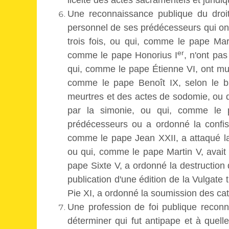
licéité des actes sacramentels et juridi
Une reconnaissance publique du dro
personnel de ses prédécesseurs qui on
trois fois, ou qui, comme le pape Marc
er
comme le pape Honorius I
, n'ont pas
qui, comme le pape Étienne VI, ont mut
comme le pape Benoît IX, selon le bi
meurtres et des actes de sodomie, ou 
par la simonie, ou qui, comme le 
prédécesseurs ou a ordonné la confisc
comme le pape Jean XXII, a attaqué la
ou qui, comme le pape Martin V, avait
pape Sixte V, a ordonné la destruction 
publication d'une édition de la Vulgate
Pie XI, a ordonné la soumission des cath
Une profession de foi publique reconna
déterminer qui fut antipape et à quel