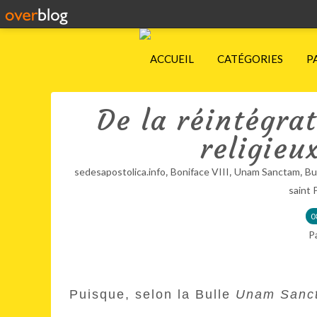
ACCUEIL
CATÉGORIES
P
De la réintégra
religieu
,
,
,
sedesapostolica.info
Boniface VIII
Unam Sanctam
Bu
saint 
0
P
Puisque, selon la Bulle
Unam Sanc