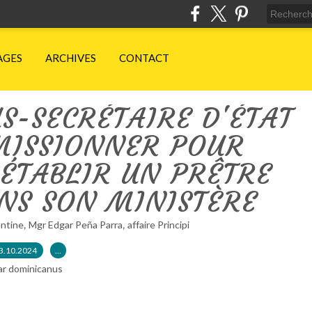
AGES
ARCHIVES
CONTACT
US-SECRÉTAIRE D'ÉTAT
MISSIONNER POUR
RÉTABLIR UN PRÊTRE
NS SON MINISTÈRE
,
,
ntine
Mgr Edgar Peña Parra
affaire Principi
3.10.2024
…
ar dominicanus