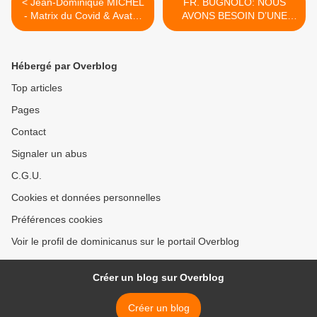
< Jean-Dominique MICHEL
FR. BUGNOLO: NOUS
- Matrix du Covid & Avatar
AVONS BESOIN D’UNE
de la réalité
VRAIE SYNODALITÉ
CATHOLIQUE À ROME >
Hébergé par Overblog
Top articles
Pages
Contact
Signaler un abus
C.G.U.
Cookies et données personnelles
Préférences cookies
Voir le profil de dominicanus sur le portail Overblog
Créer un blog sur Overblog
Créer un blog