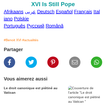
XVI Is Still Pope
Afrikaans
عربى
Deutsch
Español
Français
Ital
iano
Polskie
Português
Pусский
Română
#Benoit XVI
#actualités
Partager
Vous aimerez aussi
Le droit canonique est piétiné au
Vatican