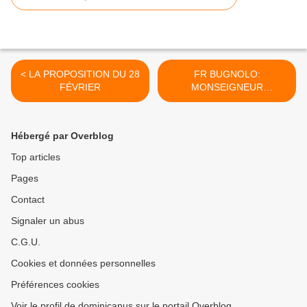
< LA PROPOSITION DU 28
FR BUGNOLO:
FÉVRIER
MONSEIGNEUR
SCHNEIDER, VOTRE
ESSAI EST UNE BOUILLIE
DE MENSONGES ET DE
Hébergé par Overblog
PRÉSOMPTIONS ! >
Top articles
Pages
Contact
Signaler un abus
C.G.U.
Cookies et données personnelles
Préférences cookies
Voir le profil de dominicanus sur le portail Overblog