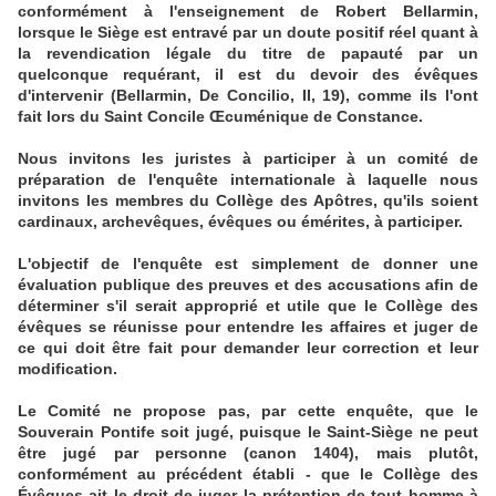
conformément à l'enseignement de Robert Bellarmin,
lorsque le Siège est entravé par un doute positif réel quant à
la revendication légale du titre de papauté par un
quelconque requérant, il est du devoir des évêques
d'intervenir (Bellarmin, De Concilio, II, 19), comme ils l'ont
fait lors du Saint Concile Œcuménique de Constance.
Nous invitons les juristes à participer à un comité de
préparation de l'enquête internationale à laquelle nous
invitons les membres du Collège des Apôtres, qu'ils soient
cardinaux, archevêques, évêques ou émérites, à participer.
L'objectif de l'enquête est simplement de donner une
évaluation publique des preuves et des accusations afin de
déterminer s'il serait approprié et utile que le Collège des
évêques se réunisse pour entendre les affaires et juger de
ce qui doit être fait pour demander leur correction et leur
modification.
Le Comité ne propose pas, par cette enquête, que le
Souverain Pontife soit jugé, puisque le Saint-Siège ne peut
être jugé par personne (canon 1404), mais plutôt,
conformément au précédent établi - que le Collège des
Évêques ait le droit de juger la prétention de tout homme à