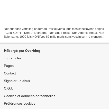
Nederlandse vertaling onderaan Post ouvert à tous mes concitoyens belges
- Cela SUFFIT! Non Dr Defraigne, Non Sud Presse, Non Agence Belga, Non
Sciensano, 1000 fois NON! Vos 62 mille morts sans vaccin sont le mensonge
de trop et vous commencez à m'échauffer...
Hébergé par Overblog
Top articles
Pages
Contact
Signaler un abus
C.G.U.
Cookies et données personnelles
Préférences cookies