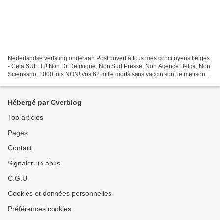
Nederlandse vertaling onderaan Post ouvert à tous mes concitoyens belges
- Cela SUFFIT! Non Dr Defraigne, Non Sud Presse, Non Agence Belga, Non
Sciensano, 1000 fois NON! Vos 62 mille morts sans vaccin sont le mensonge
de trop et vous commencez à m'échauffer...
Hébergé par Overblog
Top articles
Pages
Contact
Signaler un abus
C.G.U.
Cookies et données personnelles
Préférences cookies