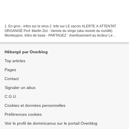
1. En gros - infos sur le virus 2. Info sur LE vaccin ALERTE A ATTENTAT
ORGANISÉ Prof. Martin Zizi - Variole du singe (aka raviole du ouistiti).
Monkeypox. Infos de base - PARTAGEZ ` Avertissement au lecteur Le
professeur Zizi parle cash. Il ne mâche...
Hébergé par Overblog
Top articles
Pages
Contact
Signaler un abus
C.G.U.
Cookies et données personnelles
Préférences cookies
Voir le profil de dominicanus sur le portail Overblog