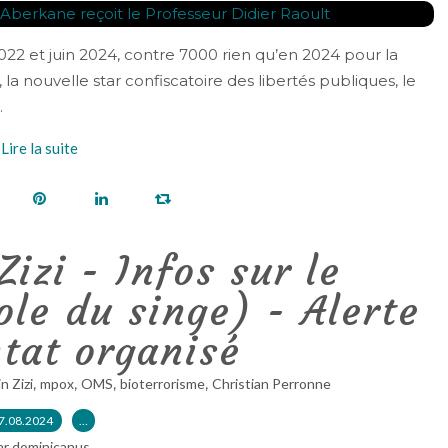
022 et juin 2024, contre 7000 rien qu’en 2024 pour la
la nouvelle star confiscatoire des libertés publiques, le
.
Lire la suite
Zizi - Infos sur le
le du singe) - Alerte
ntat organisé
,
,
,
,
n Zizi
mpox
OMS
bioterrorisme
Christian Perronne
7.08.2024
…
ar dominicanus