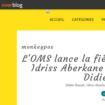
ACCUEIL
CATÉGORIES
P
monkeypox
L'OMS lance la fi
Idriss Aberkane 
Didi
,
Didier Raoult
Idriss Aberk
1
P