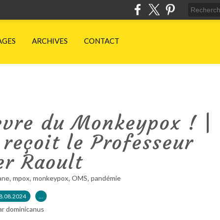
AGES
ARCHIVES
CONTACT
èvre du Monkeypox ! |
reçoit le Professeur
er Raoult
,
,
,
,
ane
mpox
monkeypox
OMS
pandémie
8.08.2024
…
ar dominicanus