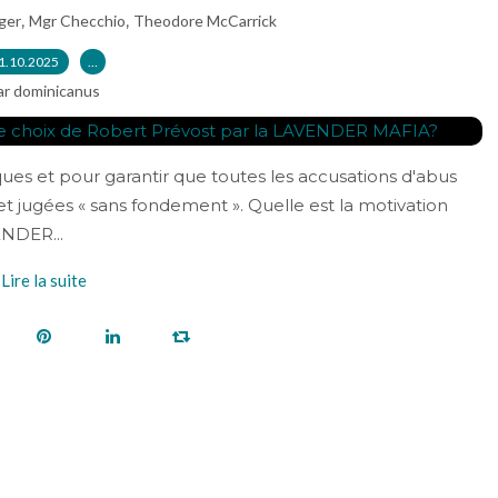
,
,
ger
Mgr Checchio
Theodore McCarrick
1.10.2025
…
ar dominicanus
ques et pour garantir que toutes les accusations d'abus
et jugées « sans fondement ». Quelle est la motivation
ENDER...
Lire la suite