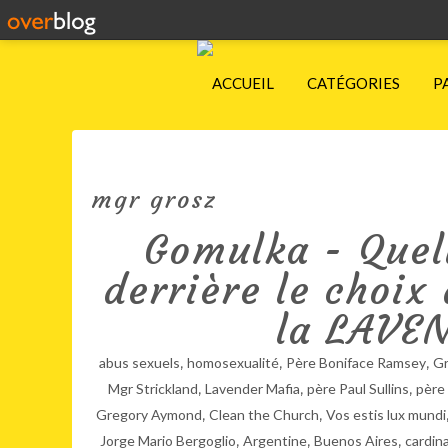
ACCUEIL
CATÉGORIES
P
mgr grosz
Gomulka - Quell
derrière le choix
la LAVE
,
,
,
abus sexuels
homosexualité
Père Boniface Ramsey
Gr
,
,
,
Mgr Strickland
Lavender Mafia
père Paul Sullins
père
,
,
Gregory Aymond
Clean the Church
Vos estis lux mundi
,
,
,
Jorge Mario Bergoglio
Argentine
Buenos Aires
cardin