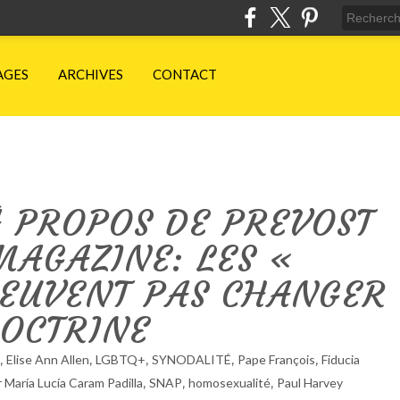
AGES
ARCHIVES
CONTACT
 PROPOS DE PREVOST
MAGAZINE: LES «
PEUVENT PAS CHANGER
DOCTRINE
,
,
,
,
,
Elise Ann Allen
LGBTQ+
SYNODALITÉ
Pape François
Fiducia
,
,
,
 María Lucía Caram Padilla
SNAP
homosexualité
Paul Harvey