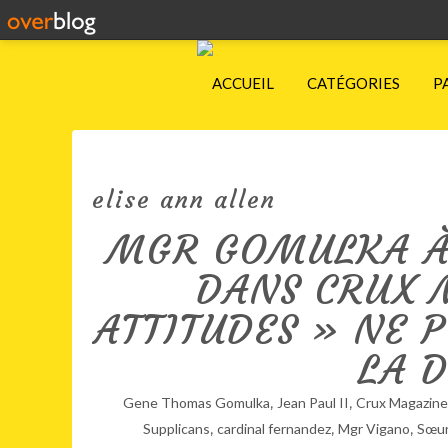
ACCUEIL
CATÉGORIES
P
elise ann allen
MGR GOMULKA À
DANS CRUX 
ATTITUDES » NE 
LA 
,
,
Gene Thomas Gomulka
Jean Paul II
Crux Magazine
,
,
,
Supplicans
cardinal fernandez
Mgr Vigano
Sœur