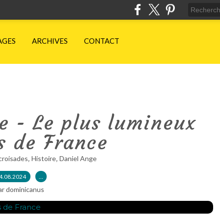
AGES
ARCHIVES
CONTACT
e - Le plus lumineux
s de France
,
,
croisades
Histoire
Daniel Ange
4.08.2024
…
ar dominicanus