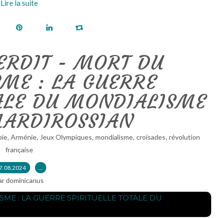
Lire la suite
TERDIT - MORT DU
SME : LA GUERRE
TALE DU MONDIALISME
MARDIROSSIAN
,
,
,
,
,
bie
Arménie
Jeux Olympiques
mondialisme
croisades
révolution
française
7.08.2024
…
ar dominicanus