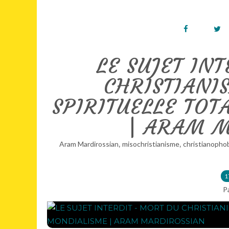
LE SUJET IN
CHRISTIANI
SPIRITUELLE TO
| ARAM 
,
,
Aram Mardirossian
misochristianisme
christianopho
1
P