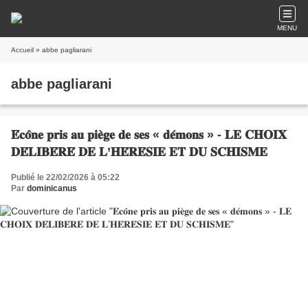
MENU
Accueil
» abbe pagliarani
abbe pagliarani
𝐄́𝐜𝐨̂𝐧𝐞 𝐩𝐫𝐢𝐬 𝐚𝐮 𝐩𝐢𝐞̀𝐠𝐞 𝐝𝐞 𝐬𝐞𝐬 « 𝐝𝐞́𝐦𝐨𝐧𝐬 » - 𝐋𝐄 𝐂𝐇𝐎𝐈𝐗
𝐃𝐄́𝐋𝐈𝐁𝐄́𝐑𝐄́ 𝐃𝐄 𝐋’𝐇𝐄́𝐑𝐄́𝐒𝐈𝐄 𝐄𝐓 𝐃𝐔 𝐒𝐂𝐇𝐈𝐒𝐌𝐄
Publié le 22/02/2026 à 05:22
Par
dominicanus