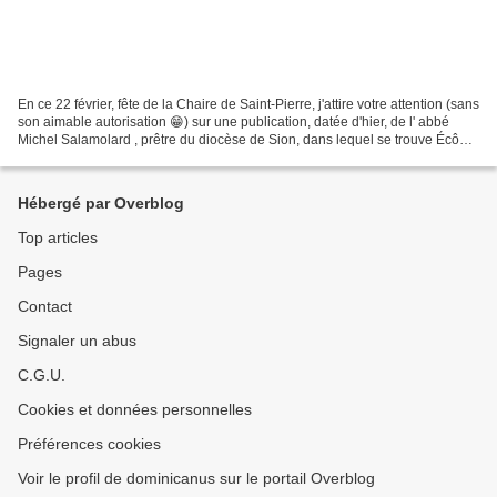
En ce 22 février, fête de la Chaire de Saint-Pierre, j'attire votre attention (sans
son aimable autorisation 😁) sur une publication, datée d'hier, de l' abbé
Michel Salamolard , prêtre du diocèse de Sion, dans lequel se trouve Écône
: 𝐍𝐨𝐧𝐨𝐛𝐬𝐭𝐚𝐧𝐭 𝐥𝐞𝐬 𝐛𝐨𝐧𝐧𝐞𝐬...
Hébergé par Overblog
Top articles
Pages
Contact
Signaler un abus
C.G.U.
Cookies et données personnelles
Préférences cookies
Voir le profil de dominicanus sur le portail Overblog