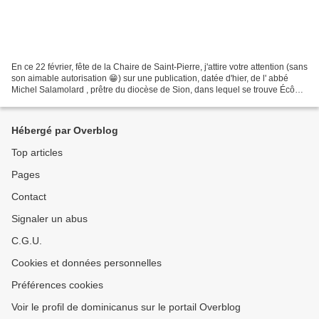
En ce 22 février, fête de la Chaire de Saint-Pierre, j'attire votre attention (sans
son aimable autorisation 😁) sur une publication, datée d'hier, de l' abbé
Michel Salamolard , prêtre du diocèse de Sion, dans lequel se trouve Écône
: 𝐍𝐨𝐧𝐨𝐛𝐬𝐭𝐚𝐧𝐭 𝐥𝐞𝐬 𝐛𝐨𝐧𝐧𝐞𝐬...
Hébergé par Overblog
Top articles
Pages
Contact
Signaler un abus
C.G.U.
Cookies et données personnelles
Préférences cookies
Voir le profil de dominicanus sur le portail Overblog