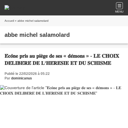
MENU
Accueil
» abbe michel salamolard
abbe michel salamolard
𝐄́𝐜𝐨̂𝐧𝐞 𝐩𝐫𝐢𝐬 𝐚𝐮 𝐩𝐢𝐞̀𝐠𝐞 𝐝𝐞 𝐬𝐞𝐬 « 𝐝𝐞́𝐦𝐨𝐧𝐬 » - 𝐋𝐄 𝐂𝐇𝐎𝐈𝐗
𝐃𝐄́𝐋𝐈𝐁𝐄́𝐑𝐄́ 𝐃𝐄 𝐋’𝐇𝐄́𝐑𝐄́𝐒𝐈𝐄 𝐄𝐓 𝐃𝐔 𝐒𝐂𝐇𝐈𝐒𝐌𝐄
Publié le 22/02/2026 à 05:22
Par
dominicanus