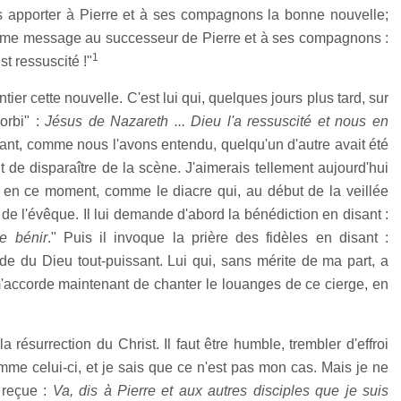
 apporter à Pierre et à ses compagnons la bonne nouvelle;
 même message au successeur de Pierre et à ses compagnons :
1
st ressuscité !"
tier cette nouvelle. C'est lui qui, quelques jours plus tard, sur
 orbi" :
Jésus de Nazareth ... Dieu l'a ressuscité et nous en
ant, comme nous l'avons entendu, quelqu'un d'autre avait été
 de disparaître de la scène. J'aimerais tellement aujourd'hui
, en ce moment, comme le diacre qui, au début de la veillée
e l'évêque. Il lui demande d'abord la bénédiction en disant :
e bénir
." Puis il invoque la prière des fidèles en disant :
de du Dieu tout-puissant. Lui qui, sans mérite de ma part, a
'accorde maintenant de chanter le louanges de ce cierge, en
a résurrection du Christ. Il faut être humble, trembler d'effroi
e celui-ci, et je sais que ce n'est pas mon cas. Mais je ne
 reçue :
Va, dis à Pierre et aux autres disciples que je suis