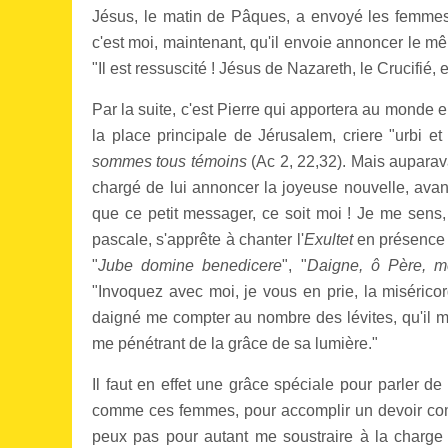
Jésus, le matin de Pâques, a envoyé les femmes
c'est moi, maintenant, qu'il envoie annoncer le
"Il est ressuscité ! Jésus de Nazareth, le Crucifié, e
Par la suite, c'est Pierre qui apportera au monde en
la place principale de Jérusalem, criere "urbi et
sommes tous témoins
(Ac 2, 22,32). Mais auparav
chargé de lui annoncer la joyeuse nouvelle, avant
que ce petit messager, ce soit moi ! Je me sens
pascale, s'apprête à chanter l'
Exultet
en présence d
"
Jube domine benedicere
", "
Daigne, ô Père, m
"Invoquez avec moi, je vous en prie, la miséricor
daigné me compter au nombre des lévites, qu'il m
me pénétrant de la grâce de sa lumière."
Il faut en effet une grâce spéciale pour parler de l
comme ces femmes, pour accomplir un devoir comm
peux pas pour autant me soustraire à la charge