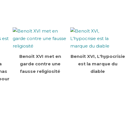
Benoît XVI met en
Benoît XVI, L'hypocrisie
a
garde contre une
est la marque du
nas
fausse religiosité
diable
pour