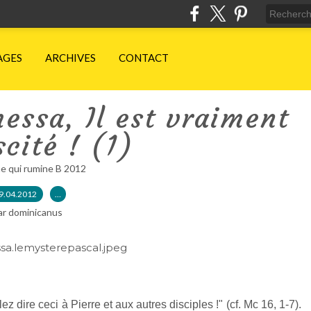
AGES
ARCHIVES
CONTACT
essa, Il est vraiment
scité ! (1)
e qui rumine B 2012
9.04.2012
…
ar dominicanus
ez dire ceci à Pierre et aux autres disciples !" (cf. Mc 16, 1-7).