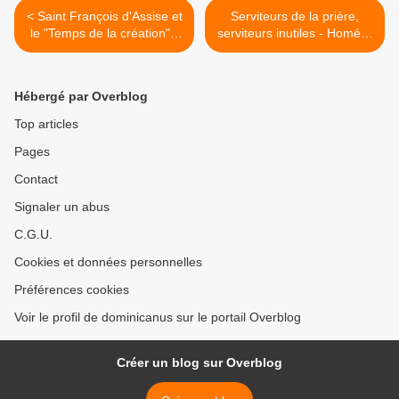
< Saint François d'Assise et
Serviteurs de la prière,
le "Temps de la création" -
serviteurs inutiles - Homélie
De quelle création ? Et
27ème dimanche du Temps
quelle réparation ?
Ordinaire C >
Hébergé par Overblog
Top articles
Pages
Contact
Signaler un abus
C.G.U.
Cookies et données personnelles
Préférences cookies
Voir le profil de dominicanus sur le portail Overblog
Créer un blog sur Overblog