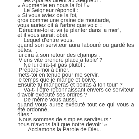
les Apôtres dirent au Seigneur :
« Augmente en nous la foi ! »
Le Seigneur répondit :
« Si vous aviez de la foi,
gros comme une graine de moutarde,
vous auriez dit à l’arbre que voici :
‘Déracine-toi et va te planter dans la mer’,
et il vous aurait obéi.
Lequel d’entre vous,
quand son serviteur aura labouré ou gardé les
bêtes,
lui dira à son retour des champs :
‘Viens vite prendre place à table’ ?
Ne lui dira-t-il pas plutôt :
‘Prépare-moi à dîner,
mets-toi en tenue pour me servir,
le temps que je mange et boive.
Ensuite tu mangeras et boiras à ton tour’ ?
Va-t-il être reconnaissant envers ce serviteur
d’avoir exécuté ses ordres ?
De même vous aussi,
quand vous aurez exécuté tout ce qui vous a
été ordonné,
dites :
‘Nous sommes de simples serviteurs :
nous n’avons fait que notre devoir’ »
– Acclamons la Parole de Dieu.