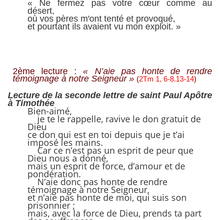
« Ne fermez pas votre cœur comme au
désert,
où vos pères m'ont tenté et provoqué,
et pourtant ils avaient vu mon exploit. »
2ème lecture :
« N’aie pas honte de rendre
témoignage à notre Seigneur »
(
2Tm 1, 6-8.13-14
)
Lecture de la seconde lettre de saint Paul Apôtre
à Timothée
Bien-aimé,
je te le rappelle, ravive le don gratuit de
Dieu
ce don qui est en toi depuis que je t’ai
imposé les mains.
Car ce n’est pas un esprit de peur que
Dieu nous a donné,
mais un esprit de force, d’amour et de
pondération.
N’aie donc pas honte de rendre
témoignage à notre Seigneur,
et n’aie pas honte de moi, qui suis son
prisonnier ;
mais, avec la force de Dieu, prends ta part