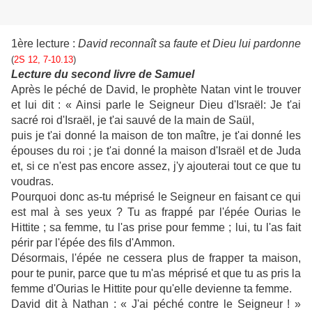
1ère lecture :
David reconnaît sa faute et Dieu lui pardonne
(
2S 12, 7-10.13
)
Lecture du second livre de Samuel
Après le péché de David, le prophète Natan vint le trouver
et lui dit : « Ainsi parle le Seigneur Dieu d'Israël: Je t'ai
sacré roi d'Israël, je t'ai sauvé de la main de Saül,
puis je t'ai donné la maison de ton maître, je t'ai donné les
épouses du roi ; je t'ai donné la maison d'Israël et de Juda
et, si ce n'est pas encore assez, j'y ajouterai tout ce que tu
voudras.
Pourquoi donc as-tu méprisé le Seigneur en faisant ce qui
est mal à ses yeux ? Tu as frappé par l'épée Ourias le
Hittite ; sa femme, tu l'as prise pour femme ; lui, tu l'as fait
périr par l'épée des fils d'Ammon.
Désormais, l'épée ne cessera plus de frapper ta maison,
pour te punir, parce que tu m'as méprisé et que tu as pris la
femme d'Ourias le Hittite pour qu'elle devienne ta femme.
David dit à Nathan : « J'ai péché contre le Seigneur ! »