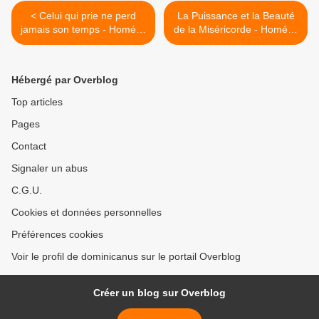
< Celui qui prie ne perd
La Puissance et la Beauté
jamais son temps - Homélie
de la Miséricorde - Homélie
10° dimanche du Temps
11° dimanche du Temps
Ordinaire C
Ordinaire C >
Hébergé par Overblog
Top articles
Pages
Contact
Signaler un abus
C.G.U.
Cookies et données personnelles
Préférences cookies
Voir le profil de dominicanus sur le portail Overblog
Créer un blog sur Overblog