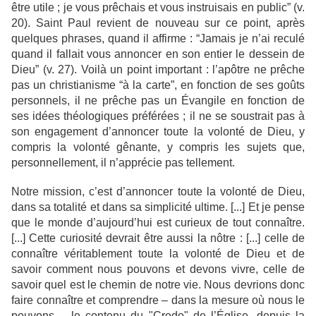
être utile ; je vous prêchais et vous instruisais en public” (v.
20). Saint Paul revient de nouveau sur ce point, après
quelques phrases, quand il affirme : “Jamais je n’ai reculé
quand il fallait vous annoncer en son entier le dessein de
Dieu” (v. 27). Voilà un point important : l’apôtre ne prêche
pas un christianisme “à la carte”, en fonction de ses goûts
personnels, il ne prêche pas un Évangile en fonction de
ses idées théologiques préférées ; il ne se soustrait pas à
son engagement d’annoncer toute la volonté de Dieu, y
compris la volonté gênante, y compris les sujets que,
personnellement, il n’apprécie pas tellement.
Notre mission, c’est d’annoncer toute la volonté de Dieu,
dans sa totalité et dans sa simplicité ultime. [...] Et je pense
que le monde d’aujourd’hui est curieux de tout connaître.
[...] Cette curiosité devrait être aussi la nôtre : [...] celle de
connaître véritablement toute la volonté de Dieu et de
savoir comment nous pouvons et devons vivre, celle de
savoir quel est le chemin de notre vie. Nous devrions donc
faire connaître et comprendre – dans la mesure où nous le
pouvons – le contenu du "Credo" de l’Église, depuis la