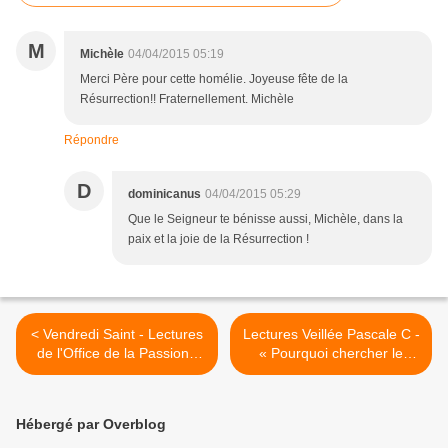
M
Michèle
04/04/2015 05:19
Merci Père pour cette homélie. Joyeuse fête de la
Résurrection!! Fraternellement. Michèle
Répondre
D
dominicanus
04/04/2015 05:29
Que le Seigneur te bénisse aussi, Michèle, dans la
paix et la joie de la Résurrection !
< Vendredi Saint - Lectures
Lectures Veillée Pascale C -
de l'Office de la Passion -
« Pourquoi chercher le
Le Christ s’est anéanti,
Vivant parmi les morts ? » >
prenant la condition de
serviteur.
Hébergé par Overblog