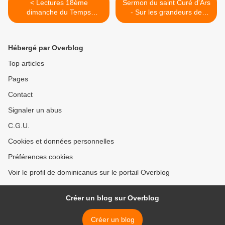
< Lectures 18ème
Sermon du saint Curé d'Ars
dimanche du Temps
- Sur les grandeurs de
Ordinaire C - « Ce que tu
Marie [1] . >
auras accumulé, qui l’aura
? »
Hébergé par Overblog
Top articles
Pages
Contact
Signaler un abus
C.G.U.
Cookies et données personnelles
Préférences cookies
Voir le profil de dominicanus sur le portail Overblog
Créer un blog sur Overblog
Créer un blog