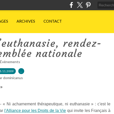
AGES
ARCHIVES
CONTACT
’euthanasie, rendez-
emblée nationale
Évènements
8.11.2009
…
ar dominicanus
 »
 - « Ni acharnement thérapeutique, ni euthanasie » : c'est le
par
l
'Alliance pour les Droits de la Vie
qui invite les Français à