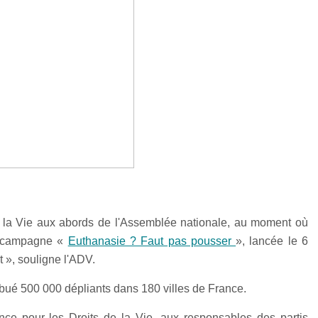
de la Vie aux abords de l'Assemblée nationale, au moment où
sa campagne «
Euthanasie ? Faut pas pousser
», lancée le 6
 », souligne l'ADV.
ibué 500 000 dépliants dans 180 villes de France.
ance pour les Droits de la Vie, aux responsables des partis