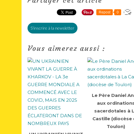
Partager cet article
Repost
0
S'inscrire à la newsletter
Vous aimerez aussi :
Le Père Daniel A
aux ordination
sacerdotales à 
Castille (diocèse
Toulon)