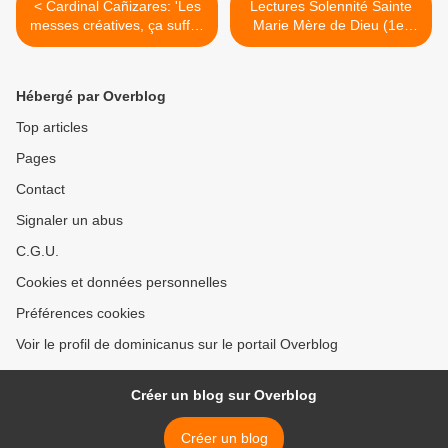
< Cardinal Cañizares: 'Les
Lectures Solennité Sainte
messes créatives, ça suffit !
Marie Mère de Dieu (1er
A l'église, il faut du silence
janvier) >
et de la prière !'
Hébergé par Overblog
Top articles
Pages
Contact
Signaler un abus
C.G.U.
Cookies et données personnelles
Préférences cookies
Voir le profil de dominicanus sur le portail Overblog
Créer un blog sur Overblog
Créer un blog