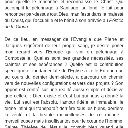
pour qu'elle le rencontre et reconnaisse le Christ. Qui
accomplit le pèlerinage à Santiago, au fond, le fait pour
rencontrer par-dessus tout Dieu, manifesté dans la majesté
du Christ, qui l'accueille et le bénit à son arrivée au
Pórtico
de la Gloria
.
De ce lieu, en messager de l'Evangile que Pierre et
Jacques signèrent de leur propre sang, je désire porter
mon regard vers l'Europe qui vint en pèlerinage à
Compostelle. Quelles sont ses grandes nécessités, ses
craintes et ses espérances ? Quelle est la contribution
spécifique et fondamentale de l'Eglise à cette Europe qui,
au cours du dernier demi-siècle, a parcouru un chemin
vers de nouvelles configurations et vers des projets ? Son
apport est centré sur une réalité aussi simple et décisive
que celle-ci : Dieu existe et c'est Lui qui nous a donné la
vie. Lui seul est l'absolu, l'amour fidèle et immuable, le
terme infini qui transparaît derrière tous les biens, derrière
la vérité et la beauté merveilleuses de ce monde ;
merveilleuses mais insuffisantes pour le cœur de l'homme.
Sainte Thérèse de Jésus le comprit bien quand elle