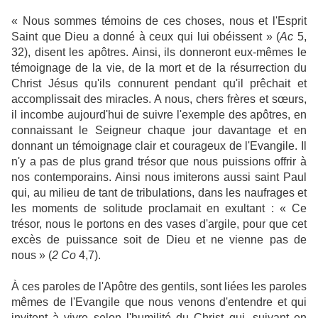
« Nous sommes témoins de ces choses, nous et l'Esprit
Saint que Dieu a donné à ceux qui lui obéissent » (
Ac
5,
32), disent les apôtres. Ainsi, ils donneront eux-mêmes le
témoignage de la vie, de la mort et de la résurrection du
Christ Jésus qu'ils connurent pendant qu'il prêchait et
accomplissait des miracles. A nous, chers frères et sœurs,
il incombe aujourd'hui de suivre l'exemple des apôtres, en
connaissant le Seigneur chaque jour davantage et en
donnant un témoignage clair et courageux de l'Evangile. Il
n'y a pas de plus grand trésor que nous puissions offrir à
nos contemporains. Ainsi nous imiterons aussi saint Paul
qui, au milieu de tant de tribulations, dans les naufrages et
les moments de solitude proclamait en exultant : « Ce
trésor, nous le portons en des vases d'argile, pour que cet
excès de puissance soit de Dieu et ne vienne pas de
nous » (
2 Co
4,7).
À ces paroles de l'Apôtre des gentils, sont liées les paroles
mêmes de l'Evangile que nous venons d'entendre et qui
invitent à vivre selon l'humilité du Christ qui, suivant en