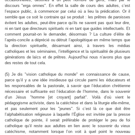
discours "erga omnes". En effet la salle de cours des adultes, c’est
l’espace public, à commencer par celui où a lieu la prédication. Or il
semble que ce soit le contraire qui se produit : les prêtres de paroisses
évitent les adultes, peut-être parce qu’ils ne savent pas quoi leur dire,
ni en tant que directeurs spirituels ni en tant que guides intellectuels. Et
comment pourrait-on le demander, désormais ? La culture d’élite de
l’après-concile a déprécié ou détruit l’apologétique en même temps que
la direction spirituelle, désarmant ainsi, à travers les médias
catholiques et les séminaires, l’intelligence et la spiritualité de plusieurs
générations de laïcs et de prêtres. Aujourd’hui nous n’avons plus que
des restes de tout cela.
(5) Je dis "vision catholique du monde" en connaissance de cause,
parce qu’il y a une idée insidieuse qui circule parmi les éducateurs et
les responsables de la pastorale, à savoir que l’éducation chrétienne
nécessaire et suffisante est l’éducation de l’homme, dans le souvenir
d’un Jésus "homme [et croyant] parfait". Voilà d’où vient le
pédagogisme activiste, dans la catéchèse et dans la liturgie elle-même,
et pas seulement pour les "jeunes". Si c’est là ce que doit être
l’alphabétisation religieuse à laquelle l’Église est invitée par la presse
catholique de pointe, il serait préférable de protéger le peu de foi
catholique qu’il reste aux adultes en lien avec le souvenir du vieux
catéchisme, notamment lorsque l’on voit à quel point le nouveau