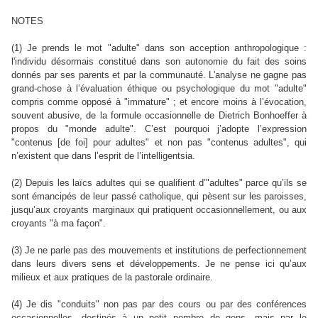
NOTES
(1) Je prends le mot "adulte" dans son acception anthropologique :
l'individu désormais constitué dans son autonomie du fait des soins
donnés par ses parents et par la communauté. L'analyse ne gagne pas
grand-chose à l’évaluation éthique ou psychologique du mot "adulte"
compris comme opposé à "immature" ; et encore moins à l’évocation,
souvent abusive, de la formule occasionnelle de Dietrich Bonhoeffer à
propos du "monde adulte". C’est pourquoi j’adopte l’expression
"contenus [de foi] pour adultes" et non pas "contenus adultes", qui
n’existent que dans l’esprit de l’intelligentsia.
(2) Depuis les laïcs adultes qui se qualifient d’"adultes" parce qu’ils se
sont émancipés de leur passé catholique, qui pèsent sur les paroisses,
jusqu’aux croyants marginaux qui pratiquent occasionnellement, ou aux
croyants "à ma façon".
(3) Je ne parle pas des mouvements et institutions de perfectionnement
dans leurs divers sens et développements. Je ne pense ici qu’aux
milieux et aux pratiques de la pastorale ordinaire.
(4) Je dis "conduits" non pas par des cours ou par des conférences
occasionnelles, destinés à un petit nombre de gens, mais par le