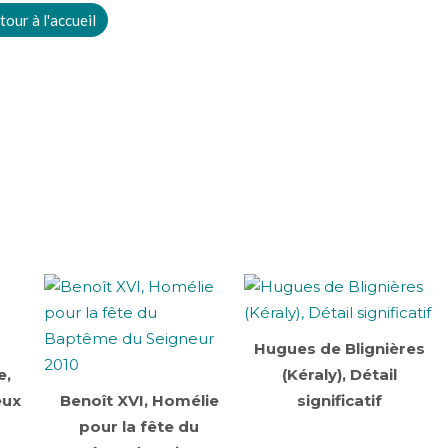
tour à l'accueil
Hugues de Blignières
e,
(Kéraly), Détail
eux
Benoît XVI, Homélie
significatif
pour la fête du