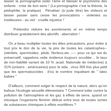
laisser la pornographie violer l'âme et blesser le psychisme des
enfants : crise de bon sens ! (La pornographie c'est la théorie, la
pédophilie, la pratique) . Pénaliser (à juste titre) les violeurs et
laisser passer sans cesse les provocations - violentes ou
insidieuses-- au viol : cruelle injustice !`
Prétendre réduire les avortements et en même temps
distribuer gratuitement des abortifs : aberration !
On a beau multiplier toutes les dites précautions, pour éviter à
tout prix le don de la vie, la pire de toutes les catastrophes--
(stérilets, spermicides, pilule, Norlevo,etc..---- pour ce qui est du
préservatif, rappelons cette évidence toujours occultée :, le taux
de non-fiabilité variant de 10 % :acad. Nationale de médecine) à
31% (univers ; américaines) pour le sida , virus 300 fois plus petit
que les spermatozoïdes : d'où le nombre inquiétant de " latex
babies "
D'ailleurs, comment exiger le respect de la nature, alors qu'on
bafoue l'écologie sexuelle élémentaire ? Comment lutter contre la
pollution de l'atmosphère et les gaz à effets de serre, quand on
intoxique l'organisme féminin délicat entre tous de toutes sortes
de substances chimiques à effets mortifères ?