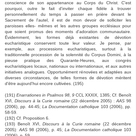
conscience de son appartenance au Corps du Christ. C'est
pourquoi, outre le fait d'inviter chaque fidèle à trouver
personnellement du temps à passer en prière devant le
Sacrement de l'autel, il est de mon devoir de solliciter les
paroisses elles- mêmes et les autres groupes ecclésiaux pour
que soient promus des moments d'adoration communautaire.
Évidemment, les formes déjà existantes de dévotion
eucharistique conservent toute leur valeur. Je pense, par
exemple, aux processions eucharistiques, surtout à la
traditionnelle procession de la solennité du Corpus Domini, à la
pieuse pratique des Quarante-Heures, aux congrès
eucharistiques locaux, nationaux ou internationaux, et aux autres
initiatives analogues. Opportunément rénovées et adaptées aux
diverses circonstances, de telles formes de dévotion méritent
d'être aujourd'hui encore cultivées. (195)
(191)
Enarrationes in Psalmos 98
,
9
CCL XXXIX, 1385; Cf. Benoît
XVI,
Discours à la Curie romaine
(22 décembre 2005) :
AAS
98
(2006), pp. 44-45;
La Documentation catholique
103 (2006), pp.
58-59.
(192) Cf. Proposition 6.
(193) Benoît XVI,
Discours à la Curie romaine
(22 décembre
2005):
AAS
98 (2006), p. 45;
La Documentation catholique
103
(2006), p. 59.