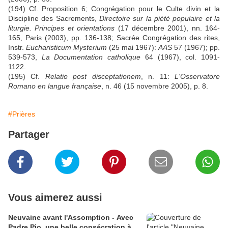
(194) Cf. Proposition 6; Congrégation pour le Culte divin et la
Discipline des Sacrements,
Directoire sur la piété populaire et la
liturgie. Principes et orientations
(17 décembre 2001), nn. 164-
165, Paris (2003), pp. 136-138; Sacrée Congrégation des rites,
Instr.
Eucharisticum Mysterium
(25 mai 1967):
AAS
57 (1967); pp.
539-573,
La Documentation catholique
64 (1967), col. 1091-
1122.
(195) Cf.
Relatio post disceptationem
, n. 11:
L'Osservatore
Romano en langue française
, n. 46 (15 novembre 2005), p. 8.
#Prières
Partager
Vous aimerez aussi
Neuvaine avant l'Assomption - Avec
Padre Pio, une belle consécration à