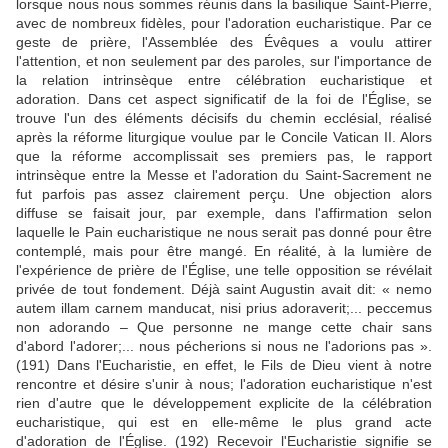
lorsque nous nous sommes réunis dans la basilique Saint-Pierre,
avec de nombreux fidèles, pour l'adoration eucharistique. Par ce
geste de prière, l'Assemblée des Évêques a voulu attirer
l'attention, et non seulement par des paroles, sur l'importance de
la relation intrinsèque entre célébration eucharistique et
adoration. Dans cet aspect significatif de la foi de l'Église, se
trouve l'un des éléments décisifs du chemin ecclésial, réalisé
après la réforme liturgique voulue par le Concile Vatican II. Alors
que la réforme accomplissait ses premiers pas, le rapport
intrinsèque entre la Messe et l'adoration du Saint-Sacrement ne
fut parfois pas assez clairement perçu. Une objection alors
diffuse se faisait jour, par exemple, dans l'affirmation selon
laquelle le Pain eucharistique ne nous serait pas donné pour être
contemplé, mais pour être mangé. En réalité, à la lumière de
l'expérience de prière de l'Église, une telle opposition se révélait
privée de tout fondement. Déjà saint Augustin avait dit: « nemo
autem illam carnem manducat, nisi prius adoraverit;... peccemus
non adorando – Que personne ne mange cette chair sans
d'abord l'adorer;... nous pécherions si nous ne l'adorions pas ».
(191) Dans l'Eucharistie, en effet, le Fils de Dieu vient à notre
rencontre et désire s'unir à nous; l'adoration eucharistique n'est
rien d'autre que le développement explicite de la célébration
eucharistique, qui est en elle-même le plus grand acte
d'adoration de l'Église. (192) Recevoir l'Eucharistie signifie se