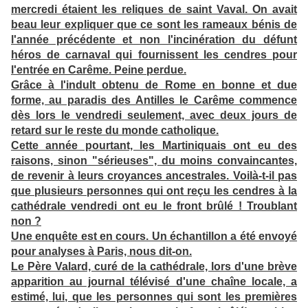
mercredi étaient les reliques de saint Vaval. On avait
beau leur expliquer que ce sont les rameaux bénis de
l'année précédente et non l'incinération du défunt
héros de carnaval qui fournissent les cendres pour
l'entrée en Carême. Peine perdue.
Grâce à l'indult obtenu de Rome en bonne et due
forme, au paradis des Antilles le Carême commence
dès lors le vendredi seulement, avec deux jours de
retard sur le reste du monde catholique.
Cette année pourtant, les Martiniquais ont eu des
raisons, sinon "sérieuses", du moins convaincantes,
de revenir à leurs croyances ancestrales. Voilà-t-il pas
que plusieurs personnes qui ont reçu les cendres à la
cathédrale vendredi ont eu le front brûlé ! Troublant
non ?
Une enquête est en cours. Un échantillon a été envoyé
pour analyses à Paris, nous dit-on.
Le Père Valard, curé de la cathédrale, lors d'une brève
apparition au journal télévisé d'une chaîne locale, a
estimé, lui, que les personnes qui sont les premières