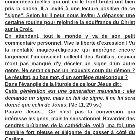
concernées (celles qui ont eu le front brûlé) ont bien
pris la chose. Il a invité à une lecture positive de ce
"signe". Selon lui il peut nous inviter à dépasser une
certaine routine pour rejoindre la souffrance du Christ
sur la Croix.
En attendant, tout le monde y va de son petit
commentaire personnel. Vive la liberté d'exression ! Vu
la mentalité magico-religieuse qui imprègne encore
largement l'inconscient collectif des Antillais, ceux-ci
n'ont pas manqué d'y déceler un signe d'un autre
genre. Ne serait-ce pas un mauvais coup du démon ?
Le résultat, au bas mot, d'un sortilège quelconque ?
Dans l'évangile de la liturgie de ce jour Jésus dit :
Cette génération est une génération mauvaise : elle
demande un signe, mais en fait de signe, il ne lui sera
donné que celui de Jonas
. (Mc 11, 29 ss.)
Pauvre Jésus... Ce n'est pas la conversion qui
intéresse les gens, mais le sensationnel. Bavarder des
cendres brûlantes de la cathédrale, voilà, ma foi, une
manière fort pieuse et élégante de passer à côté du
Carême.