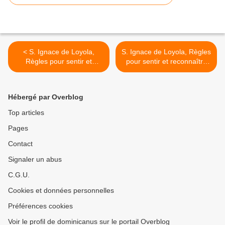
< S. Ignace de Loyola,
S. Ignace de Loyola, Règles
Règles pour sentir et
pour sentir et reconnaître
reconnaître les motions qui
les motions qui se
se produisent dans l'âme
produisent dans l'âme (2) >
(1)
Hébergé par Overblog
Top articles
Pages
Contact
Signaler un abus
C.G.U.
Cookies et données personnelles
Préférences cookies
Voir le profil de dominicanus sur le portail Overblog