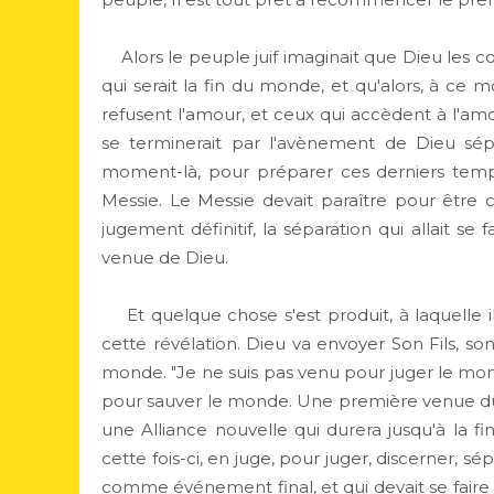
Alors le peuple juif imaginait que Dieu les con
qui serait la fin du monde, et qu'alors, à ce m
refusent l'amour, et ceux qui accèdent à l'amo
se terminerait par l'avènement de Dieu sép
moment-là, pour préparer ces derniers temps, 
Messie. Le Messie devait paraître pour êtr
jugement définitif, la séparation qui allait se 
venue de Dieu.
Et quelque chose s'est produit, à laquelle il
cette révélation. Dieu va envoyer Son Fils, so
monde. "Je ne suis pas venu pour juger le mond
pour sauver le monde. Une première venue du M
une Alliance nouvelle qui durera jusqu'à la f
cette fois-ci, en juge, pour juger, discerner, s
comme événement final, et qui devait se faire e