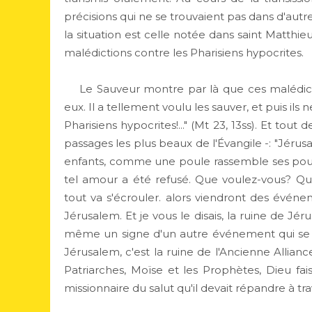
précisions qui ne se trouvaient pas dans d'autr
la situation est celle notée dans saint Matth
malédictions contre les Pharisiens hypocrites.
Le Sauveur montre par là que ces malédicti
eux. Il a tellement voulu les sauver, et puis ils 
Pharisiens hypocrites!..." (Mt 23, 13ss). Et tout 
passages les plus beaux de l'Évangile -: "Jérus
enfants, comme une poule rassemble ses poussin
tel amour a été refusé. Que voulez-vous? Qu
tout va s'écrouler. alors viendront des événem
Jérusalem. Et je vous le disais, la ruine de Jé
même un signe d'un autre événement qui se pa
Jérusalem, c'est la ruine de l'Ancienne Allia
Patriarches, Moïse et les Prophètes, Dieu fa
missionnaire du salut qu'il devait répandre à tr