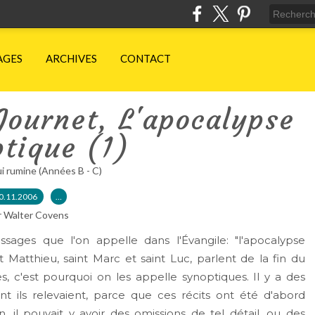
AGES
ARCHIVES
CONTACT
Journet, L'apocalypse
tique (1)
ui rumine (Années B - C)
0.11.2006
…
r Walter Covens
ges que l'on appelle dans l'Évangile: "l'apocalypse
nt Matthieu, saint Marc et saint Luc, parlent de la fin du
es, c'est pourquoi on les appelle synoptiques. Il y a des
dont ils relevaient, parce que ces récits ont été d'abord
n, il pouvait y avoir des omissions de tel détail, ou des