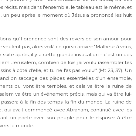
es récits, mais dans l'ensemble, le tableau est le même, et
ieu, un peu après le moment où Jésus a prononcé les huit
ons qu'il prononce sont des revers de son amour pour
ne veulent pas, alors voilà ce qui va arriver: "Malheur à vous,
de suite après, il y a cette grande invocation - c'est un des
alem, Jérusalem, combien de fois j'ai voulu rassembler tes
s à côté d'elle, et tu ne l'as pas voulu!" (Mt 23, 37). Un
and on saccage des pièces essentielles d'un ensemble,
ents qui vont être terribles, et cela va être la ruine de
rusalem va être un événement précis, mais qui va être lui-
ssera à la fin des temps: la fin du monde. La ruine de
nce, qui avait commencé avec Abraham, continué avec les
isant un pacte avec son peuple pour le disposer à être
avers le monde.