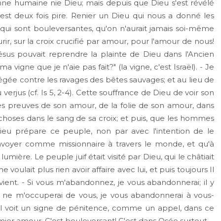
e humaine nie Dieu; mais depuis que Dieu s'est révélé
st deux fois pire. Renier un Dieu qui nous a donné les
qui sont bouleversantes, qu'on n'aurait jamais soi-même
r, sur la croix crucifié par amour, pour l'amour de nous!
ésus pouvait reprendre la plainte de Dieu dans l'Ancien
vigne que je n'aie pas fait?" (la vigne, c'est Israël). - Je
rotégée contre les ravages des bêtes sauvages; et au lieu de
erjus (cf. Is 5, 2-4). Cette souffrance de Dieu de voir son
s preuves de son amour, de la folie de son amour, dans
 choses dans le sang de sa croix; et puis, que les hommes
Dieu prépare ce peuple, non par avec l'intention de le
 l'envoyer comme missionnaire à travers le monde, et qu'à
umière. Le peuple juif était visité par Dieu, qui le châtiait
ne voulait plus rien avoir affaire avec lui, et puis toujours Il
revient. - Si vous m'abandonnez, je vous abandonnerai; il y
Je ne m'occuperai de vous, je vous abandonnerai à vous-
u'Il voit un signe de pénitence, comme un appel, dans ce
ier amour. C'est bouleversant! C'est dans Osée surtout.