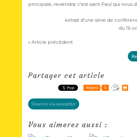
principale, reviendra; c'est saint Paul qui nous di
extrait d'une série de confére
du 16 o
« Article précédent
Re
Partager cet article
Repost
0
S'inscrire à la newsletter
Vous aimerez aussi :