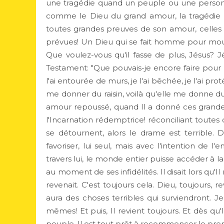
une tragédie quand un peuple ou une personn
comme le Dieu du grand amour, la tragédie e
toutes grandes preuves de son amour, celles 
prévues! Un Dieu qui se fait homme pour mouri
Que voulez-vous qu'il fasse de plus, Jésus? J
Testament: "Que pouvais-je encore faire pour ma 
l'ai entourée de murs, je l'ai bêchée, je l'ai p
me donner du raisin, voilà qu'elle me donne du v
amour repoussé, quand Il a donné ces grande
l'Incarnation rédemptrice! réconciliant toutes
se détournent, alors le drame est terrible. 
favoriser, lui seul, mais avec l'intention de
travers lui, le monde entier puisse accéder à la l
au moment de ses infidélités. Il disait lors qu'Il 
revenait. C'est toujours cela. Dieu, toujours, 
aura des choses terribles qui surviendront. 
mêmes! Et puis, Il revient toujours. Et dès q
peuple, Il est tout prêt à recommencer le prem