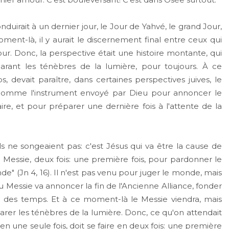
duirait à un dernier jour, le Jour de Yahvé, le grand Jour,
oment-là, il y aurait le discernement final entre ceux qui
ur. Donc, la perspective était une histoire montante, qui
arant les ténèbres de la lumière, pour toujours. À ce
devait paraître, dans certaines perspectives juives, le
e comme l'instrument envoyé par Dieu pour annoncer le
faire, et pour préparer une dernière fois à l'attente de la
s ne songeaient pas: c'est Jésus qui va être la cause de
n Messie, deux fois: une première fois, pour pardonner le
e" (Jn 4, 16). Il n'est pas venu pour juger le monde, mais
essie va annoncer la fin de l'Ancienne Alliance, fonder
in des temps. Et à ce moment-là le Messie viendra, mais
éparer les ténèbres de la lumière. Donc, ce qu'on attendait
n une seule fois, doit se faire en deux fois: une première