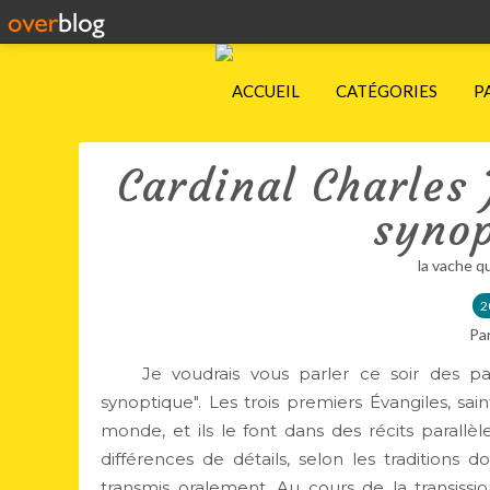
ACCUEIL
CATÉGORIES
P
Cardinal Charles 
synop
la vache q
2
Pa
Je voudrais vous parler ce soir des passa
synoptique". Les trois premiers Évangiles, sai
monde, et ils le font dans des récits parallèl
différences de détails, selon les traditions 
transmis oralement. Au cours de la transissio