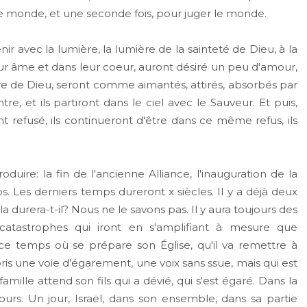
le monde, et une seconde fois, pour juger le monde.
 avec la lumière, la lumière de la sainteté de Dieu, à la
ur âme et dans leur coeur, auront désiré un peu d'amour,
re de Dieu, seront comme aimantés, attirés, absorbés par
e, et ils partiront dans le ciel avec le Sauveur. Et puis,
nt refusé, ils continueront d'être dans ce même refus, ils
re: la fin de l'ancienne Alliance, l'inauguration de la
s. Les derniers temps dureront x siècles. Il y a déjà deux
durera-t-il? Nous ne le savons pas. Il y aura toujours des
tastrophes qui iront en s'amplifiant à mesure que
 ce temps où se prépare son Église, qu'il va remettre à
, a pris une voie d'égarement, une voix sans ssue, mais qui est
lle attend son fils qui a dévié, qui s'est égaré. Dans la
jours. Un jour, Israël, dans son ensemble, dans sa partie