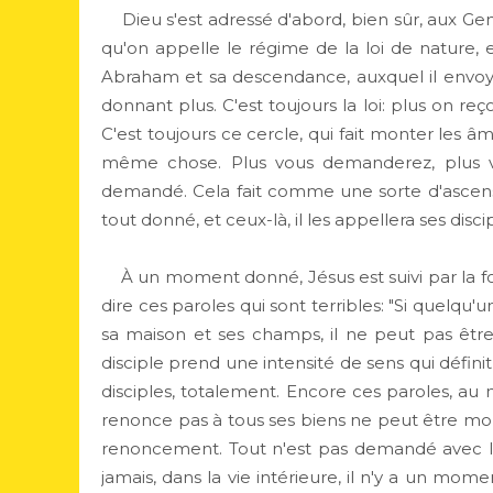
Dieu s'est adressé d'abord, bien sûr, aux Genti
qu'on appelle le régime de la loi de nature, et
Abraham et sa descendance, auxquel il envoyai
donnant plus. C'est toujours la loi: plus on re
C'est toujours ce cercle, qui fait monter les â
même chose. Plus vous demanderez, plus vou
demandé. Cela fait comme une sorte d'ascensio
tout donné, et ceux-là, il les appellera ses disci
À un moment donné, Jésus est suivi par la fou
dire ces paroles qui sont terribles: "Si quelqu
sa maison et ses champs, il ne peut pas être mo
disciple prend une intensité de sens qui définit
disciples, totalement. Encore ces paroles, a
renonce pas à tous ses biens ne peut être mon d
renoncement. Tout n'est pas demandé avec la 
jamais, dans la vie intérieure, il n'y a un mom